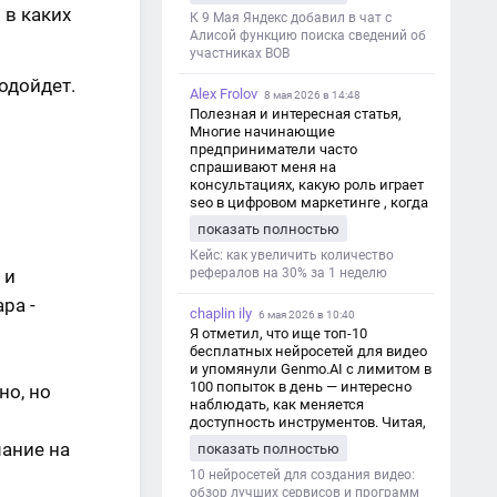
дезинформации
 в каких
К 9 Мая Яндекс добавил в чат с
Алисой функцию поиска сведений об
участниках ВОВ
подойдет.
Alex Frolov
8 мая 2026 в 14:48
Полезная и интересная статья,
Многие начинающие
предприниматели часто
спрашивают меня на
консультациях, какую роль играет
seo в цифровом маркетинге , когда
мы только знакомимся и
показать полностью
обсуждаем их проект:
https://aseotop.com/kakuyu-rol-igraet-
Кейс: как увеличить количество
 и
seo-v-czifrovom-marketinge/
рефералов на 30% за 1 неделю
ра -
chaplin ily
6 мая 2026 в 10:40
Я отметил, что ище топ-10
бесплатных нейросетей для видео
и упомянули Genmo.AI с лимитом в
100 попыток в день — интересно
но, но
наблюдать, как меняется
доступность инструментов. Читая,
вспомнил прошлые эксперименты
мание на
показать полностью
с короткими клипами в телеграм-
каналах YAGLA и Kokoc Group. Flux 2
10 нейросетей для создания видео:
обзор лучших сервисов и программ