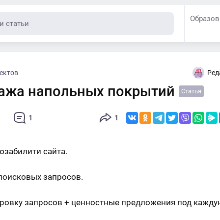
Образов
ектов
Ред
ажа напольных покрытий
Статья
1
1
1
 юзабилити сайта.
 поисковых запросов.
ировку запросов + ценностные предложения под каждую