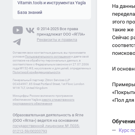
Vitamin.tools и инструментах Yagla
На данны
База знаний
передела
этого пр
© 2014-2025 Все права
такие же
принадлежат ООО «ЯГЛА»
Сейчас р
Реквизиты и правила
соответс
поисково
Оставляя свои контактные данные, вы принимаете
условия
Пользовательского соглашения
и даете своё
согласие на обработку персональных данных, в
соответствии с Федеральным законом от 27.07.2006
И основн
года №152-ФЗ, на условиях и для целей, определенных
Политикой конфиденциальности
.
Генеральный партнер: Zitron Services LLP
Примеры 
OC434997, 85 Great Portland Street, 1st Floor, London
W1W 7LT, United Kingdom
«Покрыти
Минцифры России включило програмное
«Пол для
обеспечение Yagla в
реестр отечественного
программного обеспечения
Образовательная деятельность в Ягле
(ООО «Ягла») ведется на основании
Обучение
государственной лицензии № Л035-
Курс п
01212-59/00203793