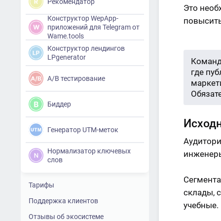
Рекомендатор
Это необ
Конструктор WepApp-
повысить
приложений для Telegram от
Wame.tools
Конструктор лендингов
LPgenerator
Команд
где пу
A/B тестирование
маркети
Обязат
Биддер
Исход
Генератор UTM-меток
Аудитори
Нормализатор ключевых
инженеры
слов
Сегмента
Тарифы
склады, 
Поддержка клиентов
учебные.
Отзывы об экосистеме