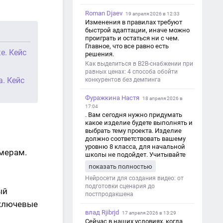
Roman Djaev
19 апреля 2026 в 12:33
Изменения в правилах требуют
быстрой адаптации, иначе можно
проиграть и остаться ни с чем.
Главное, что все равно есть
е. Кейс
решения.
Как выделиться в B2B-снабжении при
равных ценах: 4 способа обойти
а. Кейс
конкурентов без демпинга
Фуражкина Настя
18 апреля 2026 в
17:04
. Вам сегодня нужно придумать
какое изделие будете выполнять и
выбрать тему проекта. Изделие
должно соответствовать вашему
уровню 8 класса, для начальной
мерам.
школы не подойдет. Учитывайте
это. Оценка будет зависеть от
показать полностью
уровня работы. Структура проекта 1.
Титульный лист - Название школы.
Нейросети для создания видео: от
- Тип работы: «Проектная работа». -
подготовки сценария до
ый
Тема проекта. - Кто выполнил:
постпродакшена
ФИО, класс. - Кто проверил: ФИО,
 ключевые
должность учителя. - Город, год. 2.
влад Rjibrjd
17 апреля 2026 в 13:29
Введение - Актуальность темы
Сейчас в наших условиях, когда