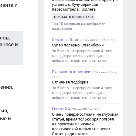
иента и
устанешь. Кучу сервисов
пересмотрела. Коллега
посоветовал Speech2Text. Весьма
показать полностью
хорошо переводит. Мало
редактировать по итогу. Советую.
Топ-10 сервисов расшифровки
разговоров
лов,
Симцова Элина
26 июня 2026 в 11:21
знесе и
Супер полезно! Спасибочки
За 5 лет мы перепробовали 4 таск-
менеджера: обзор руководителя
небольшого контент-агентства
Булочкина Анастасия
26 июня 2026 в
11:17
Отличная подборка!
ения,
За 5 лет мы перепробовали 4 таск-
менеджера: обзор руководителя
небольшого контент-агентства
Евгений А
ия,
29 мая 2026 в 09:28
Очень поверхностная и не глубокая
ые и
статья, время только зря потерял
на прочтение.Никакой
практической пользы не несет.
Статья ради статьи