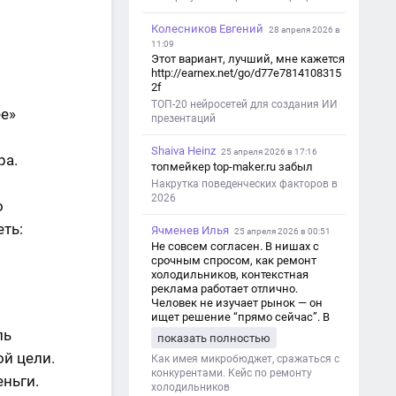
Колесников Евгений
28 апреля 2026 в
11:09
Этот вариант, лучший, мне кажется
http://earnex.net/go/d77e7814108315
2f
ТОП-20 нейросетей для создания ИИ
ее»
презентаций
Shaiva Heinz
25 апреля 2026 в 17:16
ра.
топмейкер top-maker.ru забыл
Накрутка поведенческих факторов в
2026
о
еть:
Ячменев Илья
25 апреля 2026 в 00:51
Не совсем согласен. В нишах с
срочным спросом, как ремонт
холодильников, контекстная
реклама работает отлично.
Человек не изучает рынок — он
ищет решение “прямо сейчас”. В
этот момент Яндекс Директ как раз
ль
показать полностью
и ловит самый горячий трафик,
ой цели.
тогда как SEO в таких задачах
Как имея микробюджет, сражаться с
просто не успевает.
конкурентами. Кейс по ремонту
еньги.
холодильников