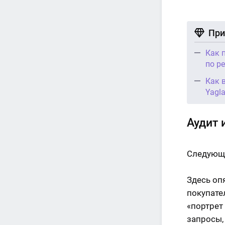
При
Как 
по р
Как 
Yagl
Аудит 
Следующи
Здесь оп
покупате
«портрет
запросы,