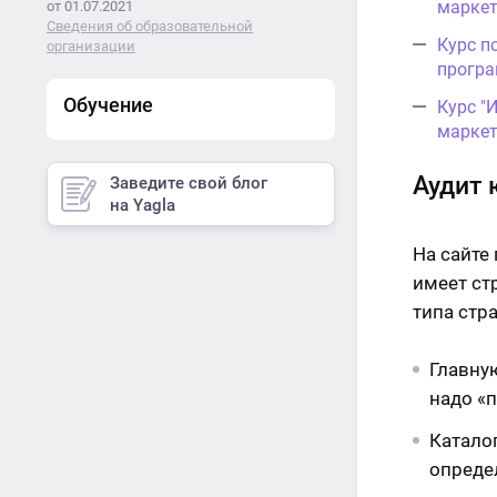
маркет
от 01.07.2021
Сведения об образовательной
Курс п
организации
програ
Обучение
Курс "
маркет
Аудит 
Заведите свой блог
на Yagla
На сайте
имеет ст
типа стр
Главную
надо «п
Каталог
опреде