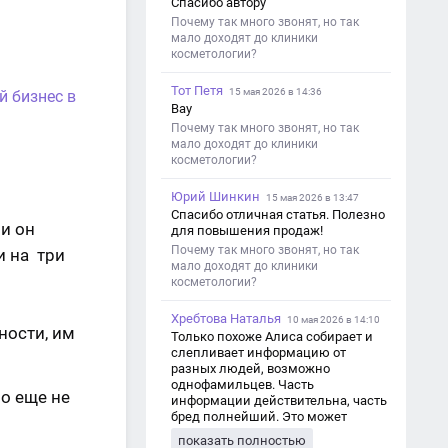
Спасибо автору
Почему так много звонят, но так
мало доходят до клиники
косметологии?
Тот Петя
15 мая 2026 в 14:36
й бизнес в
Вау
Почему так много звонят, но так
мало доходят до клиники
косметологии?
Юрий Шинкин
15 мая 2026 в 13:47
Спасибо отличная статья. Полезно
 и он
для повышения продаж!
Почему так много звонят, но так
и на три
мало доходят до клиники
косметологии?
Хребтова Наталья
10 мая 2026 в 14:10
ности, им
Только похоже Алиса собирает и
слепливает информацию от
разных людей, возможно
однофамильцев. Часть
но еще не
информации действительна, часть
бред полнейший. Это может
привести к путанице и
показать полностью