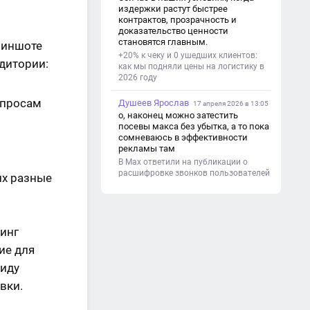
(почему это важно). - Цель и
издержки растут быстрее
задачи проекта. - Объект и предмет
контрактов, прозрачность и
исследования. - Методы работы. 3.
доказательство ценности
Основная часть - Теоретическая
становятся главным.
риншоте
глава: что известно по теме,
+20% к чеку и 0 ушедших клиентов:
основные понятия. - Практическая
дитории:
как мы подняли цены на логистику в
глава: что сделано (исследование,
2026 году
опрос, создание изделия и т. д.). -
Анализ результатов. 4.
Душеев Ярослав
Заключение - Краткие выводы по
17 апреля 2026 в 13:05
проекту. - Достигнута ли цель. -
о, наконец можно затестить
Практическая значимость работы.
посевы макса без убытка, а то пока
5. Список литературы Перечень
сомневаюсь в эффективности
использованных книг, статей,
рекламы там
сайтов. 6. Приложения (по
В Max ответили на публикации о
необходимости) Таблицы,
расшифровке звонков пользователей
их разные
фотографии, схемы, анкеты.
линг
ие для
виду
вки.