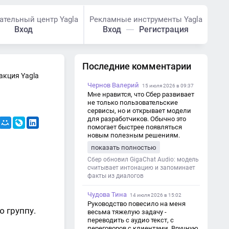
ательный центр Yagla
Рекламные инструменты Yagla
Вход
Вход
Регистрация
Последние комментарии
акция Yagla
Чернов Валерий
15 июля 2026 в 09:37
Мне нравится, что Сбер развивает
не только пользовательские
сервисы, но и открывает модели
для разработчиков. Обычно это
помогает быстрее появляться
новым полезным решениям.
показать полностью
Сбер обновил GigaChat Audio: модель
считывает интонацию и запоминает
факты из диалогов
Чудова Тина
14 июля 2026 в 15:02
Руководство повесило на меня
 группу.
весьма тяжелую задачу -
переводить с аудио текст, с
переговоров с клиентами. Вручную