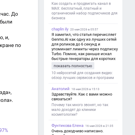
Как создать и продвигать канал в
MAX: бесплатный, платный и
час. До
органический набор подписчиков для
бизнеса
 были
chaplin ily
20 мая 2026 в 05:57
Я заметил, что статья перечисляет
, и,
Genmo.AI как одну из лучших сетей
для роликов до 6 секунд и
экране по
упоминает лимиты через подписку
Turbo. Помню, как раньше искал
быстрые генераторы для коротких
роликов — интересно увидеть
показать полностью
такой обзор именно с акцентом на
ограничения и подпись. Image V2
10 нейросетей для создания видео:
обзор лучших сервисов и программ
Анатолий
18 мая 2026 в 15:13
зда»,
Здравствуйте. Как с вами можно
связаться?
ола».
Почему так много звонят, но так
мало доходят до клиники
косметологии?
Фунтикова Елена
16 мая 2026 в 21:35
 97%
Очень доходчиво написано.