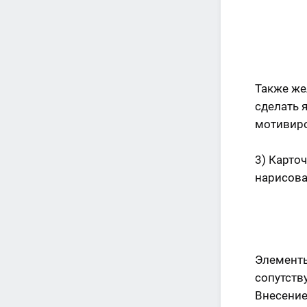
Также же
сделать я
мотивиро
3)
Карточ
нарисова
Элементы
сопутств
Внесение