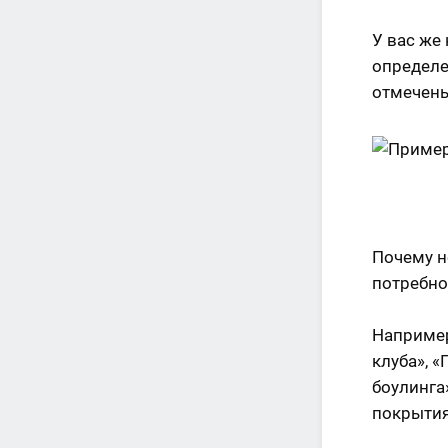
У вас же
определе
отмечены
Почему н
потребно
Например
клуба», 
боулинга
покрытия