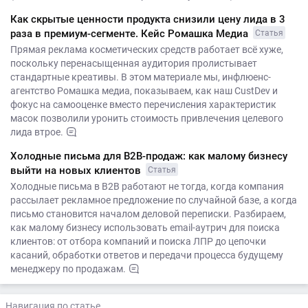
Как скрытые ценности продукта снизили цену лида в 3
раза в премиум-сегменте. Кейс Ромашка Медиа
Статья
Прямая реклама косметических средств работает всё хуже,
поскольку перенасыщенная аудитория пролистывает
стандартные креативы. В этом материале мы, инфлюенс-
агентство Ромашка медиа, показываем, как наш CustDev и
фокус на самооценке вместо перечисления характеристик
масок позволили уронить стоимость привлечения целевого
лида втрое.
Холодные письма для B2B-продаж: как малому бизнесу
выйти на новых клиентов
Статья
Холодные письма в B2B работают не тогда, когда компания
рассылает рекламное предложение по случайной базе, а когда
письмо становится началом деловой переписки. Разбираем,
как малому бизнесу использовать email-аутрич для поиска
клиентов: от отбора компаний и поиска ЛПР до цепочки
касаний, обработки ответов и передачи процесса будущему
менеджеру по продажам.
Навигация по статье