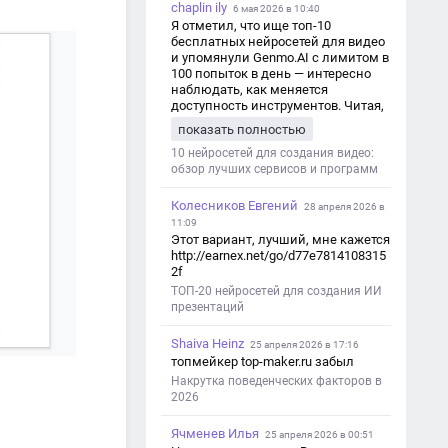
chaplin ily
6 мая 2026 в 10:40
Я отметил, что ище топ-10
бесплатных нейросетей для видео
и упомянули Genmo.AI с лимитом в
100 попыток в день — интересно
наблюдать, как меняется
доступность инструментов. Читая,
вспомнил прошлые эксперименты
показать полностью
с короткими клипами в телеграм-
каналах YAGLA и Kokoc Group. Flux 2
10 нейросетей для создания видео:
обзор лучших сервисов и программ
Колесников Евгений
28 апреля 2026 в
11:09
Этот вариант, лучший, мне кажется
http://earnex.net/go/d77e7814108315
2f
ТОП-20 нейросетей для создания ИИ
презентаций
Shaiva Heinz
25 апреля 2026 в 17:16
топмейкер top-maker.ru забыл
Накрутка поведенческих факторов в
2026
Ячменев Илья
25 апреля 2026 в 00:51