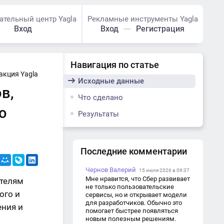
ательный центр Yagla
Рекламные инструменты Yagla
Вход
Вход
Регистрация
Навигация по статье
акция Yagla
Исходные данные
в,
Что сделано
о
Результаты
Последние комментарии
Чернов Валерий
15 июля 2026 в 09:37
Мне нравится, что Сбер развивает
ателям
не только пользовательские
ого и
сервисы, но и открывает модели
для разработчиков. Обычно это
ения и
помогает быстрее появляться
новым полезным решениям.