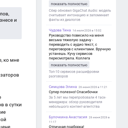
показать полностью
Сбер обновил GigaChat Audio: модель
лов,
считывает интонацию и запоминает
знесе и
факты из диалогов
Чудова Тина
14 июля 2026 в 15:02
Руководство повесило на меня
весьма тяжелую задачу -
переводить с аудио текст, с
переговоров с клиентами. Вручную
устанешь. Кучу сервисов
пересмотрела. Коллега
, ко мне
посоветовал Speech2Text. Весьма
показать полностью
хорошо переводит. Мало
редактировать по итогу. Советую.
Топ-10 сервисов расшифровки
изаторов
разговоров
Симцова Элина
26 июня 2026 в 11:21
Супер полезно! Спасибочки
е
За 5 лет мы перепробовали 4 таск-
менеджера: обзор руководителя
в в сутки
небольшого контент-агентства
ние
Булочкина Анастасия
26 июня 2026 в
мой
11:17
цене,
Отличная подборка!