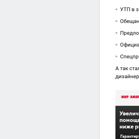
УТП в 
Обещан
Предло
Официа
Спецпр
А так ста
дизайнер