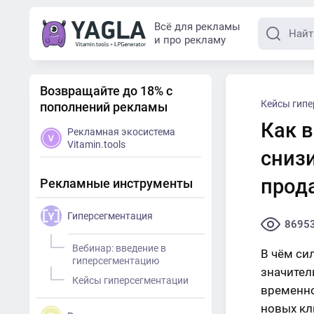
Всё для рекламы
и про рекламу
Возвращайте до 18% с
Кейсы гипе
пополнений рекламы
Как в
Рекламная экосистема
Vitamin.tools
сниз
прод
Рекламные инструменты
Гиперсегментация
8695
Вебинар: введение в
В чём си
гиперсегментацию
значител
Кейсы гиперсегментации
временно
новых кл