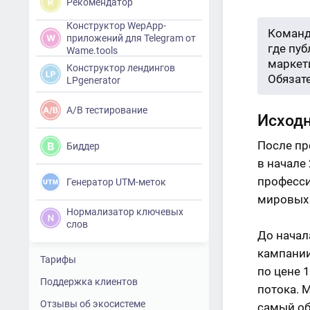
Рекомендатор
Конструктор WepApp-
Команд
приложений для Telegram от
где пу
Wame.tools
маркети
Конструктор лендингов
Обязат
LPgenerator
A/B тестирование
Исход
После пр
Биддер
в начале
професси
Генератор UTM-меток
мировых 
Нормализатор ключевых
слов
До начал
кампании
Тарифы
по цене 
Поддержка клиентов
потока. 
Отзывы об экосистеме
самый об