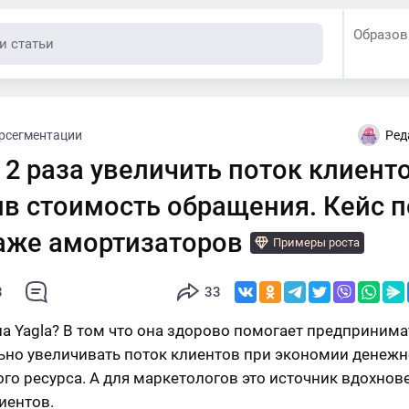
Образов
рсегментации
Ред
 2 раза увеличить поток клиенто
ив стоимость обращения. Кейс п
аже амортизаторов
Примеры роста
3
33
ла Yagla? В том что она здорово помогает предприним
ьно увеличивать поток клиентов при экономии денежн
го ресурса. А для маркетологов это источник вдохнов
иентов.