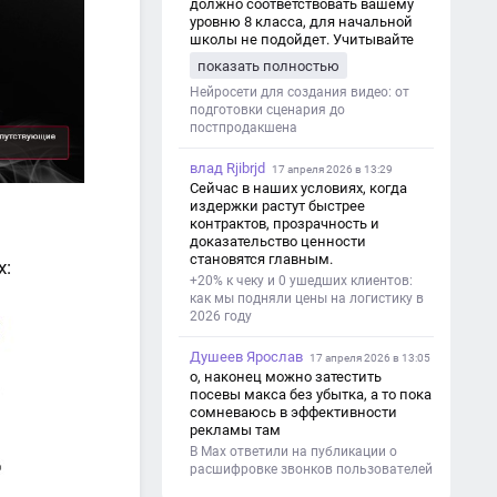
должно соответствовать вашему
уровню 8 класса, для начальной
школы не подойдет. Учитывайте
это. Оценка будет зависеть от
показать полностью
уровня работы. Структура проекта 1.
Титульный лист - Название школы.
Нейросети для создания видео: от
- Тип работы: «Проектная работа». -
подготовки сценария до
Тема проекта. - Кто выполнил:
постпродакшена
ФИО, класс. - Кто проверил: ФИО,
должность учителя. - Город, год. 2.
влад Rjibrjd
17 апреля 2026 в 13:29
Введение - Актуальность темы
Сейчас в наших условиях, когда
(почему это важно). - Цель и
издержки растут быстрее
задачи проекта. - Объект и предмет
контрактов, прозрачность и
исследования. - Методы работы. 3.
доказательство ценности
Основная часть - Теоретическая
становятся главным.
х:
глава: что известно по теме,
+20% к чеку и 0 ушедших клиентов:
основные понятия. - Практическая
как мы подняли цены на логистику в
глава: что сделано (исследование,
2026 году
опрос, создание изделия и т. д.). -
Анализ результатов. 4.
Душеев Ярослав
Заключение - Краткие выводы по
17 апреля 2026 в 13:05
проекту. - Достигнута ли цель. -
о, наконец можно затестить
Практическая значимость работы.
посевы макса без убытка, а то пока
5. Список литературы Перечень
сомневаюсь в эффективности
использованных книг, статей,
рекламы там
сайтов. 6. Приложения (по
В Max ответили на публикации о
необходимости) Таблицы,
расшифровке звонков пользователей
фотографии, схемы, анкеты.