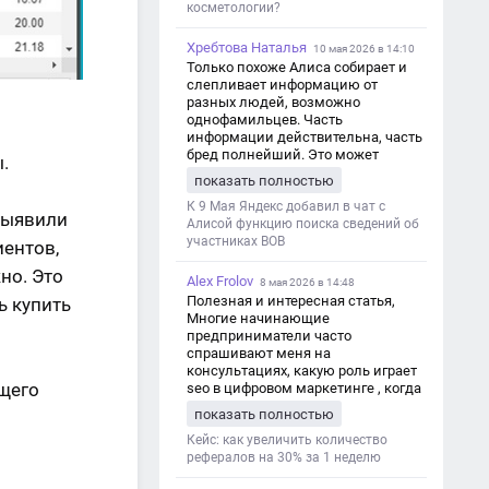
косметологии?
Хребтова Наталья
10 мая 2026 в 14:10
Только похоже Алиса собирает и
слепливает информацию от
разных людей, возможно
однофамильцев. Часть
информации действительна, часть
бред полнейший. Это может
.
привести к путанице и
показать полностью
дезинформации
К 9 Мая Яндекс добавил в чат с
Выявили
Алисой функцию поиска сведений об
участниках ВОВ
иентов,
но. Это
Alex Frolov
8 мая 2026 в 14:48
Полезная и интересная статья,
ь купить
Многие начинающие
предприниматели часто
спрашивают меня на
консультациях, какую роль играет
щего
seo в цифровом маркетинге , когда
мы только знакомимся и
показать полностью
обсуждаем их проект:
https://aseotop.com/kakuyu-rol-igraet-
Кейс: как увеличить количество
seo-v-czifrovom-marketinge/
рефералов на 30% за 1 неделю