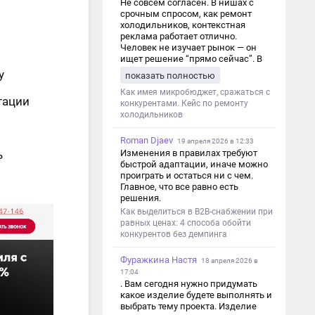
Не совсем согласен. В нишах с
срочным спросом, как ремонт
холодильников, контекстная
реклама работает отлично.
Человек не изучает рынок — он
ищет решение “прямо сейчас”. В
этот момент Яндекс Директ как раз
у
показать полностью
и ловит самый горячий трафик,
тогда как SEO в таких задачах
Как имея микробюджет, сражаться с
тации
просто не успевает.
конкурентами. Кейс по ремонту
холодильников
Roman Djaev
19 апреля 2026 в 12:33
ь
Изменения в правилах требуют
быстрой адаптации, иначе можно
проиграть и остаться ни с чем.
Главное, что все равно есть
решения.
Как выделиться в B2B-снабжении при
равных ценах: 4 способа обойти
конкурентов без демпинга
Фуражкина Настя
18 апреля 2026 в
17:04
. Вам сегодня нужно придумать
какое изделие будете выполнять и
выбрать тему проекта. Изделие