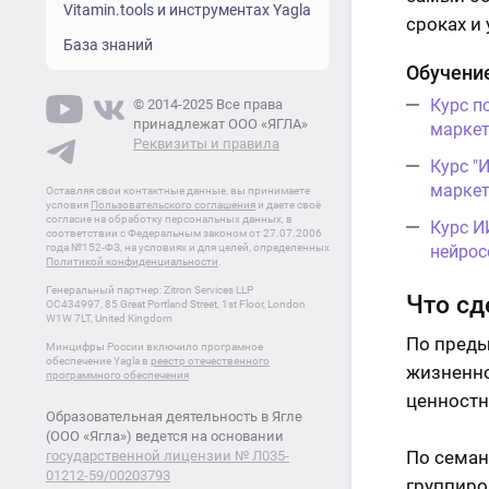
Vitamin.tools и инструментах Yagla
сроках и
База знаний
Обучение
Курс п
© 2014-2025 Все права
принадлежат ООО «ЯГЛА»
маркет
Реквизиты и правила
Курс "
маркет
Оставляя свои контактные данные, вы принимаете
условия
Пользовательского соглашения
и даете своё
согласие на обработку персональных данных, в
Курс И
соответствии с Федеральным законом от 27.07.2006
года №152-ФЗ, на условиях и для целей, определенных
нейрос
Политикой конфиденциальности
.
Генеральный партнер: Zitron Services LLP
Что сд
OC434997, 85 Great Portland Street, 1st Floor, London
W1W 7LT, United Kingdom
По преды
Минцифры России включило програмное
обеспечение Yagla в
реестр отечественного
жизненно
программного обеспечения
ценностн
Образовательная деятельность в Ягле
(ООО «Ягла») ведется на основании
По семан
государственной лицензии № Л035-
01212-59/00203793
группиро