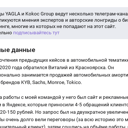
ы YAGLA и Kokoc Group ведут несколько телеграм-кана
бликуются мнения экспертов и авторские лонгриды о би
нге, многие из которых не попадают на этот сайт.
ельно
подписывайтесь тут
ные данные
очтения предыдущих кейсов в автомобильной тематике
 2020 года обратился Виталий из Красноярска. Он
онально занимается продажей автомобильных аморт
брендов KYB, Sachs, Monroe, Tokico.
а работы с моей командой у него был сайт и рекламны
 в Яндексе, которые приносили 4-5 обращений клиенто
120-150 рублей. Но запрос был на двухкратное увеличе
Мы очень долго вели переговоры (за всю историю это 
щительный клиент), затем сошлись на объёме работы, 