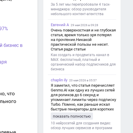
За 5 лет мы перепробовали 4 таск-
менеджера: обзор руководителя
небольшого контент-агентства
Евгений А
29 мая 2026 в 09:28
 97%
Очень поверхностная и не глубокая
статья, время только зря потерял
на прочтение.Никакой
практической пользы не несет.
й бизнес в
Статья ради статьи
Как создать и продвигать канал в
MAX: бесплатный, платный и
аря
органический набор подписчиков для
бизнеса
chaplin ily
20 мая 2026 в 05:57
Я заметил, что статья перечисляет
Genmo.AI как одну из лучших сетей
о, что
для роликов до 6 секунд и
упоминает лимиты через подписку
ильного
Turbo. Помню, как раньше искал
быстрые генераторы для коротких
роликов — интересно увидеть
показать полностью
такой обзор именно с акцентом на
ограничения и подпись. Image V2
10 нейросетей для создания видео:
обзор лучших сервисов и программ
елевые