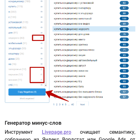
Генератор минус-слов
Инструмент
Livepage.pro
очищает семантику,
собранную из Яндекс Вордстат или Google Ads, от