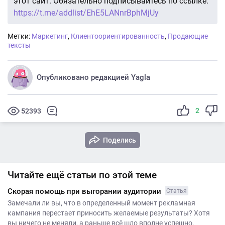
этот сайт. Обязательно подписывайтесь по ссылке:
https://t.me/addlist/EhE5LANnrBphMjUy
Метки:
Маркетинг
,
Клиентоориентированность
,
Продающие
тексты
Опубликовано редакцией Yagla
2
52393
Поделись
Читайте ещё статьи по этой теме
Скорая помощь при выгорании аудитории
Статья
Замечали ли вы, что в определенный момент рекламная
кампания перестает приносить желаемые результаты? Хотя
вы ничего не меняли, а раньше всё шло вполне успешно.