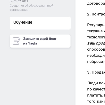
от 01.07.2021
договор
Сведения об образовательной
организации
2. Контр
Обучение
Регулярн
текущие 
технолог
Заведите свой блог
ваш проду
на Yagla
способов
необходи
нейросет
3. Прода
Люди пок
по качес
платить.
того, как