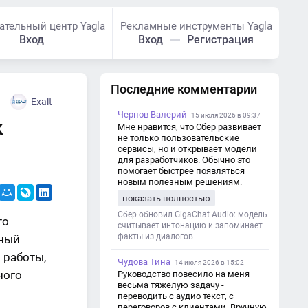
ательный центр Yagla
Рекламные инструменты Yagla
Вход
Вход
Регистрация
Последние комментарии
Exalt
Чернов Валерий
15 июля 2026 в 09:37
к
Мне нравится, что Сбер развивает
не только пользовательские
сервисы, но и открывает модели
для разработчиков. Обычно это
помогает быстрее появляться
новым полезным решениям.
показать полностью
Сбер обновил GigaChat Audio: модель
то
считывает интонацию и запоминает
факты из диалогов
нный
 работы,
Чудова Тина
14 июля 2026 в 15:02
ного
Руководство повесило на меня
весьма тяжелую задачу -
переводить с аудио текст, с
переговоров с клиентами. Вручную