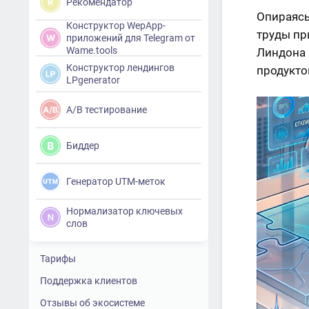
Рекомендатор
Опираясь
Конструктор WepApp-
труды пр
приложений для Telegram от
Wame.tools
Линдона 
Конструктор лендингов
продукто
LPgenerator
A/B тестирование
Биддер
Генератор UTM-меток
Нормализатор ключевых
слов
Тарифы
Поддержка клиентов
Отзывы об экосистеме