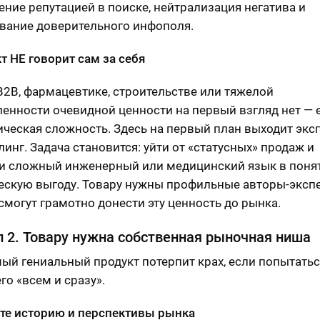
ение репутацией в поиске, нейтрализация негатива и
ание доверительного инфополя.
кт НЕ говорит сам за себя
B2B, фармацевтике, строительстве или тяжелой
нности очевидной ценности на первый взгляд нет — 
ическая сложность. Здесь на первый план выходит экс
линг. Задача становится: уйти от «статусных» продаж и
и сложный инженерный или медицинский язык в поня
скую выгоду. Товару нужны профильные авторы-экспе
смогут грамотно донести эту ценность до рынка.
 2. Товару нужна собственная рыночная ниша
ый гениальный продукт потерпит крах, если попытать
го «всем и сразу».
йте историю и перспективы рынка