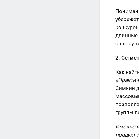
Понимани
убережет
конкурен
длинные 
спрос у 
2. Сегме
Как найт
«Практич
Симкин д
массовый
позволяе
группы п
Именно н
продукт 