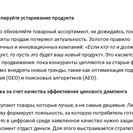
а
олируйте устаревание продукта
о обновляйте товарный ассортимент, не дожидаясь, по
хиты продаж потеряют актуальность. Золотое правило
ичных и инновационных компаний:
«Если кто-то и долж
кт, то пусть это будет ваш новый продукт»
. Это касаетс
 продвижения: пока конкуренты цепляются за старые 
мо внедрять новые тренды, такие как оптимизация по
ей (GEO) и поисковых алгоритмов (AEO).
жа за счет качества эффективнее ценового демпинга
упают товары, которые лучше, а не самые дешевые. Л
тву формирует лояльность, за которую потребитель гот
 Но в цифровой среде заявленное качество нужно защи
 клиент отдаст деньги. Для этого выстраивается страте