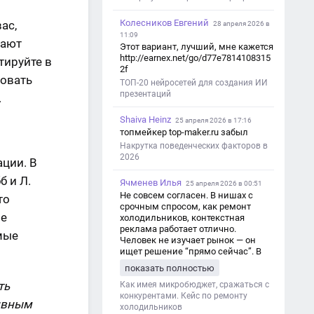
Колесников Евгений
ас,
28 апреля 2026 в
11:09
дают
Этот вариант, лучший, мне кажется
http://earnex.net/go/d77e7814108315
тируйте в
2f
овать
ТОП-20 нейросетей для создания ИИ
презентаций
.
Shaiva Heinz
25 апреля 2026 в 17:16
топмейкер top-maker.ru забыл
Накрутка поведенческих факторов в
2026
ации. В
б и Л.
Ячменев Илья
25 апреля 2026 в 00:51
Не совсем согласен. В нишах с
то
срочным спросом, как ремонт
ие
холодильников, контекстная
реклама работает отлично.
мые
Человек не изучает рынок — он
ищет решение “прямо сейчас”. В
этот момент Яндекс Директ как раз
показать полностью
и ловит самый горячий трафик,
ть
тогда как SEO в таких задачах
Как имея микробюджет, сражаться с
просто не успевает.
конкурентами. Кейс по ремонту
тивным
холодильников