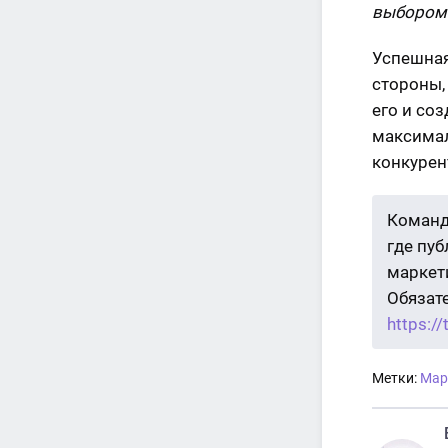
выбором
Успешная
стороны,
его и со
максимал
конкурен
Команд
где пу
маркети
Обязат
https:/
Метки:
Мар