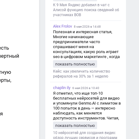
дезинформации
К 9 Мая Яндекс добавил в чат с
Алисой функцию поиска сведений об
участниках ВОВ
Alex Frolov
8 мая 2026 в 14:48
Полезная и интересная статья,
Многие начинающие
предприниматели часто
спрашивают меня на
есть
консультациях, какую роль играет
пертный
seo в цифровом маркетинге , когда
мы только знакомимся и
показать полностью
обсуждаем их проект:
тную
https://aseotop.com/kakuyu-rol-igraet-
Кейс: как увеличить количество
seo-v-czifrovom-marketinge/
рефералов на 30% за 1 неделю
рты,
chaplin ily
6 мая 2026 в 10:40
Я отметил, что ище топ-10
бесплатных нейросетей для видео
и упомянули Genmo.AI с лимитом в
100 попыток в день — интересно
ся
наблюдать, как меняется
доступность инструментов. Читая,
вспомнил прошлые эксперименты
показать полностью
с короткими клипами в телеграм-
каналах YAGLA и Kokoc Group. Flux 2
10 нейросетей для создания видео:
обзор лучших сервисов и программ