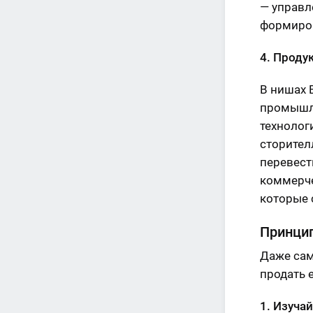
— управл
формиров
4. Проду
В нишах 
промышле
технолог
сторител
перевест
коммерче
которые 
Принцип
Даже сам
продать е
1. Изуча