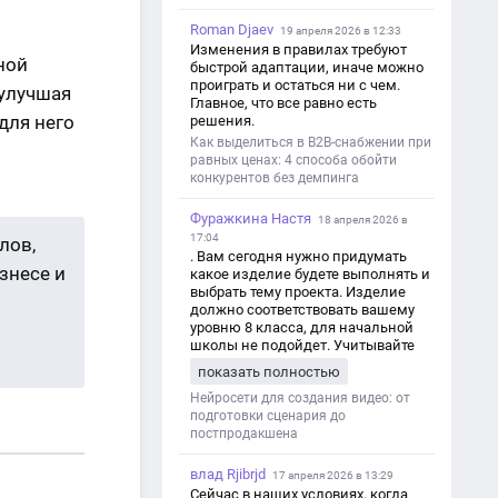
Roman Djaev
19 апреля 2026 в 12:33
Изменения в правилах требуют
ной
быстрой адаптации, иначе можно
проиграть и остаться ни с чем.
 улучшая
Главное, что все равно есть
для него
решения.
Как выделиться в B2B-снабжении при
равных ценах: 4 способа обойти
конкурентов без демпинга
Фуражкина Настя
18 апреля 2026 в
17:04
лов,
. Вам сегодня нужно придумать
знесе и
какое изделие будете выполнять и
выбрать тему проекта. Изделие
должно соответствовать вашему
уровню 8 класса, для начальной
школы не подойдет. Учитывайте
это. Оценка будет зависеть от
показать полностью
уровня работы. Структура проекта 1.
Титульный лист - Название школы.
Нейросети для создания видео: от
- Тип работы: «Проектная работа». -
подготовки сценария до
Тема проекта. - Кто выполнил:
постпродакшена
ФИО, класс. - Кто проверил: ФИО,
должность учителя. - Город, год. 2.
влад Rjibrjd
17 апреля 2026 в 13:29
Введение - Актуальность темы
Сейчас в наших условиях, когда