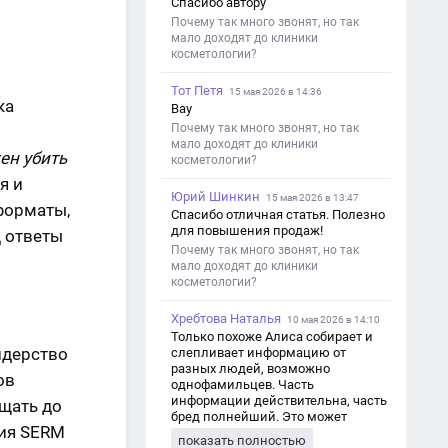
Спасибо автору
Почему так много звонят, но так
мало доходят до клиники
косметологии?
Тот Петя
15 мая 2026 в 14:36
ка
Вау
Почему так много звонят, но так
мало доходят до клиники
ен убить
косметологии?
я и
Юрий Шинкин
15 мая 2026 в 13:47
форматы,
Спасибо отличная статья. Полезно
для повышения продаж!
д ответы
Почему так много звонят, но так
мало доходят до клиники
косметологии?
Хребтова Наталья
10 мая 2026 в 14:10
Только похоже Алиса собирает и
идерство
слепливает информацию от
разных людей, возможно
ов
однофамильцев. Часть
информации действительна, часть
щать до
бред полнейший. Это может
гия SERM
привести к путанице и
показать полностью