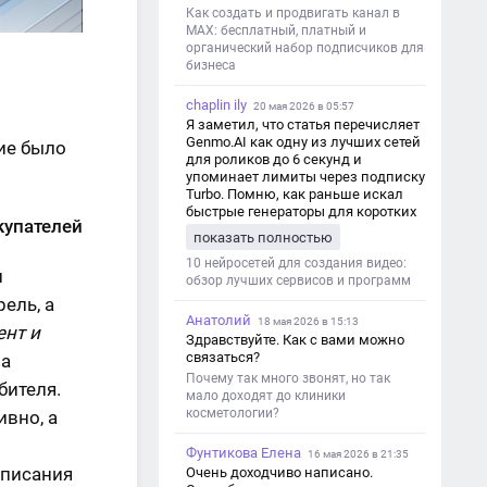
Как создать и продвигать канал в
MAX: бесплатный, платный и
органический набор подписчиков для
бизнеса
chaplin ily
20 мая 2026 в 05:57
Я заметил, что статья перечисляет
Genmo.AI как одну из лучших сетей
ие было
для роликов до 6 секунд и
упоминает лимиты через подписку
Turbo. Помню, как раньше искал
быстрые генераторы для коротких
купателей
роликов — интересно увидеть
показать полностью
такой обзор именно с акцентом на
ограничения и подпись. Image V2
10 нейросетей для создания видео:
и
обзор лучших сервисов и программ
рель, а
Анатолий
18 мая 2026 в 15:13
нт и
Здравствуйте. Как с вами можно
связаться?
ча
Почему так много звонят, но так
бителя.
мало доходят до клиники
косметологии?
вно, а
Фунтикова Елена
16 мая 2026 в 21:35
дписания
Очень доходчиво написано.