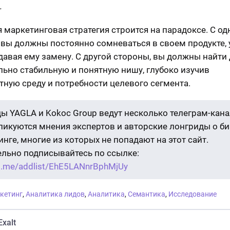
.
 маркетинговая стратегия строится на парадоксе. С од
 вы должны постоянно сомневаться в своем продукте,
здавая ему замену. С другой стороны, вы должны найти 
ьно стабильную и понятную нишу, глубоко изучив
тную среду и потребности целевого сегмента.
ы YAGLA и Kokoc Group ведут несколько телеграм-кана
бликуются мнения экспертов и авторские лонгриды о би
нге, многие из которых не попадают на этот сайт.
ельно подписывайтесь по ссылке:
/t.me/addlist/EhE5LANnrBphMjUy
кетинг
,
Аналитика лидов
,
Аналитика
,
Семантика
,
Исследование
Exalt