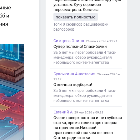
устанешь. Кучу сервисов
ьные
пересмотрела. Коллега
посоветовал Speech2Text. Весьма
бб и
показать полностью
хорошо переводит. Мало
ния
редактировать по итогу. Советую.
Топ-10 сервисов расшифровки
разговоров
Симцова Элина
26 июня 2026 в 11:21
Супер полезно! Спасибочки
За 5 лет мы перепробовали 4 таск-
менеджера: обзор руководителя
небольшого контент-агентства
Булочкина Анастасия
26 июня 2026 в
11:17
Отличная подборка!
За 5 лет мы перепробовали 4 таск-
менеджера: обзор руководителя
небольшого контент-агентства
Евгений А
29 мая 2026 в 09:28
Очень поверхностная и не глубокая
статья, время только зря потерял
на прочтение.Никакой
практической пользы не несет.
Статья ради статьи