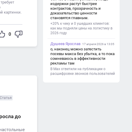
(почему это важно). - Цель и
 требует
издержки растут быстрее
задачи проекта. - Объект и предмет
е
контрактов, прозрачность и
исследования. - Методы работы. 3.
й картинки.
доказательство ценности
Основная часть - Теоретическая
становятся главным.
глава: что известно по теме,
+20% к чеку и 0 ушедших клиентов:
основные понятия. - Практическая
как мы подняли цены на логистику в
глава: что сделано (исследование,
2026 году
0
опрос, создание изделия и т. д.). -
Анализ результатов. 4.
Душеев Ярослав
Заключение - Краткие выводы по
17 апреля 2026 в 13:05
проекту. - Достигнута ли цель. -
о, наконец можно затестить
Практическая значимость работы.
посевы макса без убытка, а то пока
5. Список литературы Перечень
сомневаюсь в эффективности
использованных книг, статей,
рекламы там
сайтов. 6. Приложения (по
В Max ответили на публикации о
необходимости) Таблицы,
расшифровке звонков пользователей
фотографии, схемы, анкеты.
Статья
ыросла до
 настольные