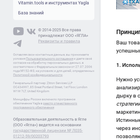
Vitamin.tools и инструментах Yagla
База знаний
© 2014-2025 Все права
Принцип
принадлежат ООО «ЯГЛА»
Реквизиты и правила
Ваш това
успешным
Оставляя свои контактные данные, вы принимаете
условия
Пользовательского соглашения
и даете своё
согласие на обработку персональных данных, в
1. Испол
соответствии с Федеральным законом от 27.07.2006
года №152-ФЗ, на условиях и для целей, определенных
Политикой конфиденциальности
.
Нужно ус
Генеральный партнер: Zitron Services LLP
анализир
OC434997, 85 Great Portland Street, 1st Floor, London
W1W 7LT, United Kingdom
дырку в 
Минцифры России включило програмное
стратеги
обеспечение Yagla в
реестр отечественного
программного обеспечения
маркетин
Истинные
Образовательная деятельность в Ягле
(ООО «Ягла») ведется на основании
через ин
государственной лицензии № Л035-
позволяю
01212-59/00203793