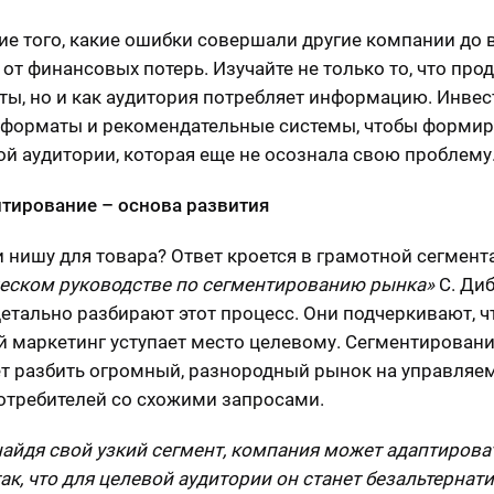
е того, какие ошибки совершали другие компании до в
 от финансовых потерь. Изучайте не только то, что про
ты, но и как аудитория потребляет информацию. Инвес
форматы и рекомендательные системы, чтобы формир
той аудитории, которая еще не осознала свою проблему
нтирование – основа развития
и нишу для товара? Ответ кроется в грамотной сегмент
еском руководстве по сегментированию рынка»
С. Диб
етально разбирают этот процесс. Они подчеркивают, ч
 маркетинг уступает место целевому. Сегментирован
т разбить огромный, разнородный рынок на управляе
отребителей со схожими запросами.
айдя свой узкий сегмент, компания может адаптирова
так, что для целевой аудитории он станет безальтерна