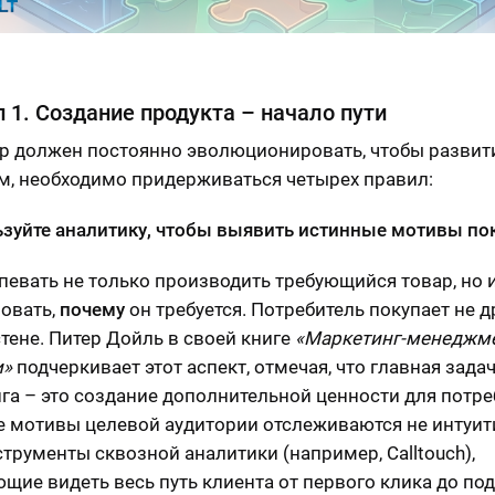
 1. Создание продукта – начало пути
р должен постоянно эволюционировать, чтобы развит
, необходимо придерживаться четырех правил:
ьзуйте аналитику, чтобы выявить истинные мотивы по
певать не только производить требующийся товар, но 
овать,
почему
он требуется. Потребитель покупает не д
стене. Питер Дойль в своей книге
«Маркетинг-менеджме
и»
подчеркивает этот аспект, отмечая, что главная зада
га – это создание дополнительной ценности для потре
 мотивы целевой аудитории отслеживаются не интуити
струменты сквозной аналитики (например, Calltouch),
щие видеть весь путь клиента от первого клика до по