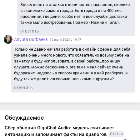
Здесь дело не столько в количестве населения, сколько
в экономике самого города. Есть города и по 400 тыс.
населения, где денег особо нет, и все службы доставки
также мало востребованы. Пример - Нижний Тагил.
ответить
Аnyuta Burbaeva
15 июня 2023 в 19:47
Только не давно начала работать в онлайн сфере и для себя
узнала очень много нового, что обязательно возьму себе на
заметку и буду использовать в своей работе...про нишу
слушать можно бесконечно, эта тема меня сейчас очень
будоражит, надеюсь в скором времени я в ней разберусь и
буду так же делиться своими навыками с другими?
ответить
Обсуждаемое
Сбер обновил GigaChat Audio: модель считывает
интонацию и запоминает факты из диалогов
Статья