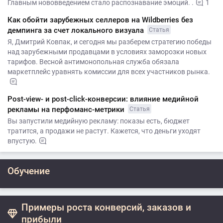
Главным нововведением стало распознавание эмоций. .
1
Как обойти зарубежных селлеров на Wildberries без
демпинга за счет локального визуала
Статья
Я, Дмитрий Ковпак, и сегодня мы разберем стратегию победы
над зарубежными продавцами в условиях заморозки новых
тарифов. Весной антимонопольная служба обязала
маркетплейс уравнять комиссии для всех участников рынка.
Post-view- и post-click-конверсии: влияние медийной
рекламы на перфоманс-метрики
Статья
Вы запустили медийную рекламу: показы есть, бюджет
тратится, а продажи не растут. Кажется, что деньги уходят
впустую.
Обучение
Примеры роста конверсий, заказов и
прибыли