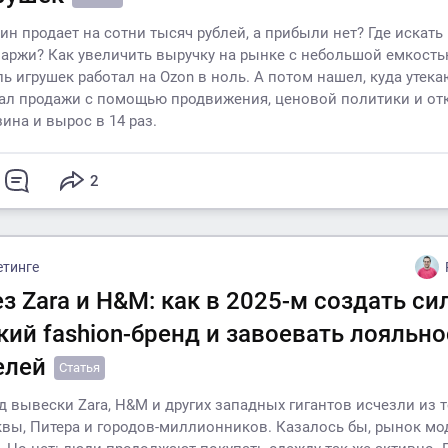
ин продает на сотни тысяч рублей, а прибыли нет? Где искать
ржи? Как увеличить выручку на рынке с небольшой емкость
ь игрушек работал на Ozon в ноль. А потом нашел, куда утека
л продажи с помощью продвижения, ценовой политики и от
ина и вырос в 14 раз.
2
етинге
ез Zara и H&M: как в 2025-м создать с
кий fashion-бренд и завоевать лояльно
елей
Статья
ад вывески Zara, H&M и других западных гигантов исчезли из 
вы, Питера и городов-миллионников. Казалось бы, рынок м