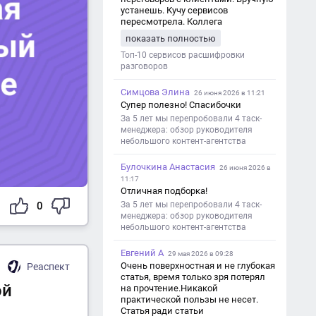
устанешь. Кучу сервисов
пересмотрела. Коллега
посоветовал Speech2Text. Весьма
показать полностью
хорошо переводит. Мало
редактировать по итогу. Советую.
Топ-10 сервисов расшифровки
разговоров
Симцова Элина
26 июня 2026 в 11:21
Супер полезно! Спасибочки
За 5 лет мы перепробовали 4 таск-
менеджера: обзор руководителя
небольшого контент-агентства
Булочкина Анастасия
26 июня 2026 в
11:17
Отличная подборка!
За 5 лет мы перепробовали 4 таск-
0
менеджера: обзор руководителя
небольшого контент-агентства
Евгений А
29 мая 2026 в 09:28
Очень поверхностная и не глубокая
Реаспект
статья, время только зря потерял
ой
на прочтение.Никакой
практической пользы не несет.
Статья ради статьи