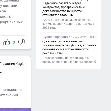
 По данным
(почему это важно). - Цель и
издержки растут быстрее
ду составил
задачи проекта. - Объект и предмет
контрактов, прозрачность и
исследования. - Методы работы. 3.
з-за
доказательство ценности
Основная часть - Теоретическая
становятся главным.
оков).
глава: что известно по теме,
+20% к чеку и 0 ушедших клиентов:
основные понятия. - Практическая
 докризисных
как мы подняли цены на логистику в
глава: что сделано (исследование,
2026 году
опрос, создание изделия и т. д.). -
Анализ результатов. 4.
Душеев Ярослав
Заключение - Краткие выводы по
17 апреля 2026 в 13:05
проекту. - Достигнута ли цель. -
о, наконец можно затестить
3
Практическая значимость работы.
посевы макса без убытка, а то пока
5. Список литературы Перечень
сомневаюсь в эффективности
использованных книг, статей,
рекламы там
сайтов. 6. Приложения (по
В Max ответили на публикации о
необходимости) Таблицы,
расшифровке звонков пользователей
Редакция Yagla
фотографии, схемы, анкеты.
-
 но вместе с
бительский