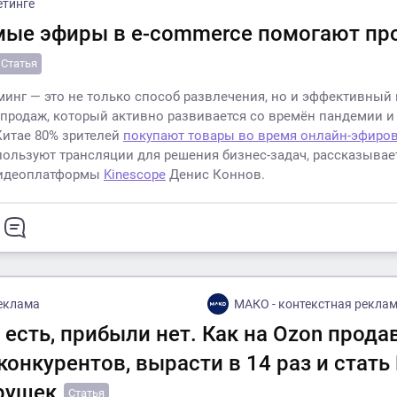
етинге
мые эфиры в e-commerce помогают пр
Статья
минг — это не только способ развлечения, но и эффективный
 продаж, который активно развивается со времён пандемии и
Китае 80% зрителей
покупают товары во время онлайн-эфиро
ользуют трансляции для решения бизнес-задач, рассказывае
видеоплатформы
Kinescope
Денис Коннов.
еклама
МАКО - контекстная реклама и маркетплейсы с
есть, прибыли нет. Как на Ozon прода
онкурентов, вырасти в 14 раз и стать
рушек
Статья