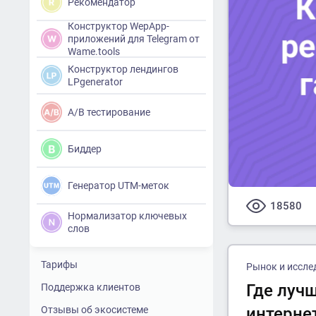
Рекомендатор
Конструктор WepApp-
приложений для Telegram от
Wame.tools
Конструктор лендингов
LPgenerator
A/B тестирование
Биддер
Генератор UTM-меток
18580
Нормализатор ключевых
слов
Тарифы
Рынок и иссле
Где луч
Поддержка клиентов
Отзывы об экосистеме
интерне