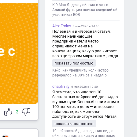
дезинформации
К 9 Мая Яндекс добавил в чат с
Алисой функцию поиска сведений об
участниках ВОВ
Alex Frolov
8 мая 2026 в 14:48
Полезная и интересная статья,
Многие начинающие
предприниматели часто
спрашивают меня на
консультациях, какую роль играет
seo в цифровом маркетинге , когда
мы только знакомимся и
показать полностью
обсуждаем их проект:
https://aseotop.com/kakuyu-rol-igraet-
Кейс: как увеличить количество
seo-v-czifrovom-marketinge/
рефералов на 30% за 1 неделю
chaplin ily
6 мая 2026 в 10:40
Я отметил, что ище топ-10
бесплатных нейросетей для видео
и упомянули Genmo.AI с лимитом в
100 попыток в день — интересно
наблюдать, как меняется
3
доступность инструментов. Читая,
вспомнил прошлые эксперименты
показать полностью
с короткими клипами в телеграм-
каналах YAGLA и Kokoc Group. Flux 2
10 нейросетей для создания видео:
обзор лучших сервисов и программ