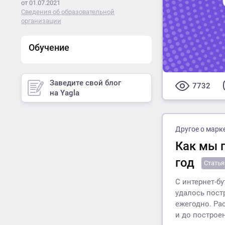
от 01.07.2021
Сведения об образовательной
организации
Обучение
Заведите свой блог
7732
на Yagla
Другое о марк
Как мы 
год
Статья
С интернет-б
удалось пост
ежегодно. Ра
и до построе