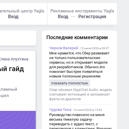
ательный центр Yagla
Рекламные инструменты Yagla
Вход
Вход
Регистрация
Последние комментарии
Чернов Валерий
15 июля 2026 в 09:37
Мне нравится, что Сбер развивает
не только пользовательские
Елена Апухтина
сервисы, но и открывает модели
ый гайд
для разработчиков. Обычно это
помогает быстрее появляться
новым полезным решениям.
показать полностью
екламный
Сбер обновил GigaChat Audio: модель
считывает интонацию и запоминает
ошел
факты из диалогов
Чудова Тина
14 июля 2026 в 15:02
Руководство повесило на меня
весьма тяжелую задачу -
переводить с аудио текст, с
переговоров с клиентами. Вручную