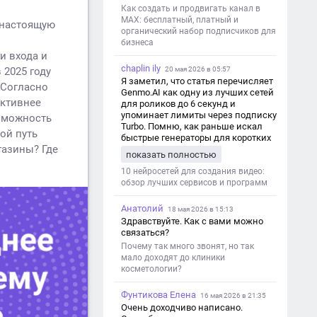
Как создать и продвигать канал в
MAX: бесплатный, платный и
 настоящую
органический набор подписчиков для
бизнеса
и входа и
chaplin ily
20 мая 2026 в 05:57
 2025 году
Я заметил, что статья перечисляет
 Согласно
Genmo.AI как одну из лучших сетей
активнее
для роликов до 6 секунд и
упоминает лимиты через подписку
озможность
Turbo. Помню, как раньше искал
ой путь
быстрые генераторы для коротких
газины? Где
роликов — интересно увидеть
показать полностью
такой обзор именно с акцентом на
ограничения и подпись. Image V2
10 нейросетей для создания видео:
обзор лучших сервисов и программ
Анатолий
18 мая 2026 в 15:13
Здравствуйте. Как с вами можно
связаться?
Почему так много звонят, но так
мало доходят до клиники
косметологии?
Фунтикова Елена
16 мая 2026 в 21:35
Очень доходчиво написано.