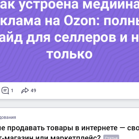
1
49
дования
ше продавать товары в интернете — св
т-магазин или маркетплейс?
Статья