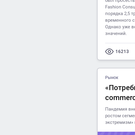
был просесть
Fashion Consu
порядка 2,5 т
временного с
Однако уже в
значений.
16213
Рынок
«Потреб
commerc
Пандемия вне
ростом сегме
экстремизм» 