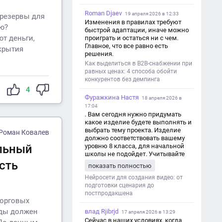
Roman Djaev
19 апреля 2026 в 12:33
 резервы для
Изменения в правилах требуют
ю?
быстрой адаптации, иначе можно
ют деньги,
проиграть и остаться ни с чем.
Главное, что все равно есть
крытия
решения.
Как выделиться в B2B-снабжении при
равных ценах: 4 способа обойти
конкурентов без демпинга
4
Фуражкина Настя
18 апреля 2026 в
17:04
. Вам сегодня нужно придумать
какое изделие будете выполнять и
выбрать тему проекта. Изделие
Роман Ковалев
должно соответствовать вашему
уровню 8 класса, для начальной
ильный
школы не подойдет. Учитывайте
это. Оценка будет зависеть от
сть
показать полностью
уровня работы. Структура проекта 1.
Титульный лист - Название школы.
Нейросети для создания видео: от
- Тип работы: «Проектная работа». -
подготовки сценария до
Тема проекта. - Кто выполнил:
постпродакшена
торговых
ФИО, класс. - Кто проверил: ФИО,
должность учителя. - Город, год. 2.
оды должен
влад Rjibrjd
17 апреля 2026 в 13:29
Введение - Актуальность темы
Сейчас в наших условиях, когда