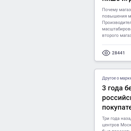
Почему магаз
повышения ма
Производител
масштабирова
второго магаз
28441
Другое о марк
3 года б
российс
покупат
Три года наз
центров Моск