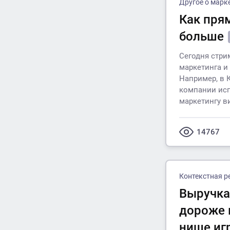
Другое о марк
Как пря
больше
Сегодня стри
маркетинга и
Например, в 
компании исп
маркетингу 
14767
Контекстная р
Выручка 
дороже к
нише иг