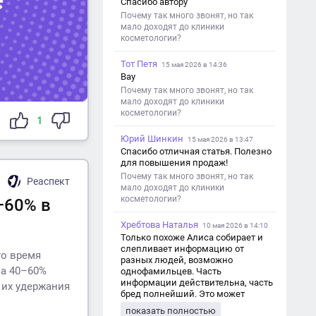
Спасибо автору
Почему так много звонят, но так
мало доходят до клиники
косметологии?
Тот Петя
15 мая 2026 в 14:36
Вау
Почему так много звонят, но так
мало доходят до клиники
косметологии?
1
Юрий Шинкин
15 мая 2026 в 13:47
Спасибо отличная статья. Полезно
для повышения продаж!
Почему так много звонят, но так
Реаспект
мало доходят до клиники
косметологии?
–60% в
Хребтова Наталья
10 мая 2026 в 14:10
Только похоже Алиса собирает и
слепливает информацию от
то время
разных людей, возможно
на 40–60%
однофамильцев. Часть
информации действительна, часть
 их удержания
бред полнейший. Это может
привести к путанице и
показать полностью