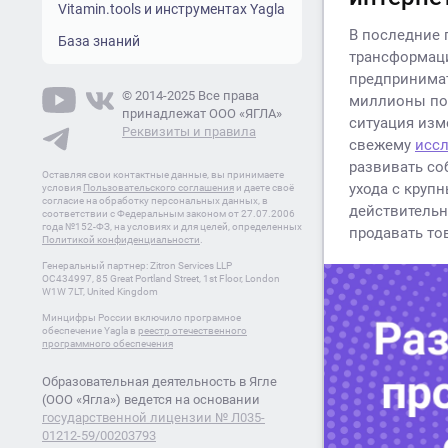
Vitamin.tools и инструментах Yagla
В последние 
База знаний
трансформаци
предпринимат
© 2014-2025 Все права
миллионы пот
принадлежат ООО «ЯГЛА»
ситуация изм
Реквизиты и правила
свежему
исс
развивать со
Оставляя свои контактные данные, вы принимаете
ухода с круп
условия
Пользовательского соглашения
и даете своё
согласие на обработку персональных данных, в
действительн
соответствии с Федеральным законом от 27.07.2006
года №152-ФЗ, на условиях и для целей, определенных
продавать то
Политикой конфиденциальности
.
Генеральный партнер: Zitron Services LLP
OC434997, 85 Great Portland Street, 1st Floor, London
W1W 7LT, United Kingdom
Минцифры России включило програмное
обеспечение Yagla в
реестр отечественного
программного обеспечения
Образовательная деятельность в Ягле
(ООО «Ягла») ведется на основании
государственной лицензии № Л035-
01212-59/00203793