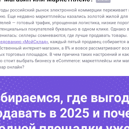
годы российский рынок электронной коммерции переживает
ю. Еще недавно маркетплейсы казались золотой жилой для
елей — готовый трафик, упрощенная логистика, низкие порог
енциальных покупателей буквально в одном клике. Однако в
енилась: селлеры сомневаются, где лучше продавать товары.
ледованию «МойСклад»
, каждый пятый продавец собирается 
бственный интернет-магазин, а 8% и вовсе рассматривают в
ных торговых площадок. В чем причина таких настроений и как
о стоит выбрать бизнесу в eCommerce: маркетплейсы или ма
вар онлайн?