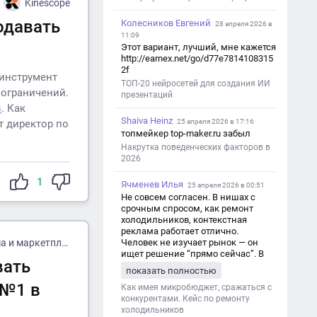
Kinescope
одавать
Колесников Евгений
28 апреля 2026 в
11:09
Этот вариант, лучший, мне кажется
http://earnex.net/go/d77e7814108315
2f
 инструмент
ТОП-20 нейросетей для создания ИИ
 ограничений.
презентаций
в
. Как
Shaiva Heinz
25 апреля 2026 в 17:16
т директор по
топмейкер top-maker.ru забыл
Накрутка поведенческих факторов в
2026
1
Ячменев Илья
25 апреля 2026 в 00:51
Не совсем согласен. В нишах с
срочным спросом, как ремонт
холодильников, контекстная
реклама работает отлично.
Человек не изучает рынок — он
 оплатой за результат
ищет решение “прямо сейчас”. В
вать
этот момент Яндекс Директ как раз
показать полностью
и ловит самый горячий трафик,
 №1 в
тогда как SEO в таких задачах
Как имея микробюджет, сражаться с
просто не успевает.
конкурентами. Кейс по ремонту
холодильников