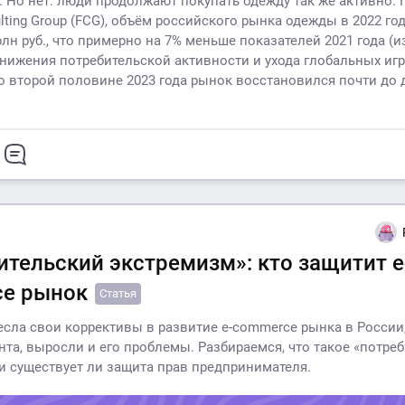
. Но нет: люди продолжают покупать одежду так же активно.
lting Group (FCG), объём российского рынка одежды в 2022 го
рлн руб., что примерно на 7% меньше показателей 2021 года (и
нижения потребительской активности и ухода глобальных игр
о второй половине 2023 года рынок восстановился почти до
ительский экстремизм»: кто защитит e
e рынок
Статья
сла свои коррективы в развитие e-commerce рынка в России,
нта, выросли и его проблемы. Разбираемся, что такое «потре
и существует ли защита прав предпринимателя.