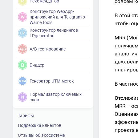
совсем к
Рекомендатор
Конструктор WepApp-
В этой с
приложений для Telegram от
Wame.tools
чтобы оц
Конструктор лендингов
LPgenerator
MRR (Mon
получаем
A/B тестирование
аналогич
двух вел
Биддер
планиров
Генератор UTM-меток
В частно
Нормализатор ключевых
Отслежива
слов
MRR – ос
Оценивая
Тарифы
эффектив
Поддержка клиентов
проекта 
Отзывы об экосистеме