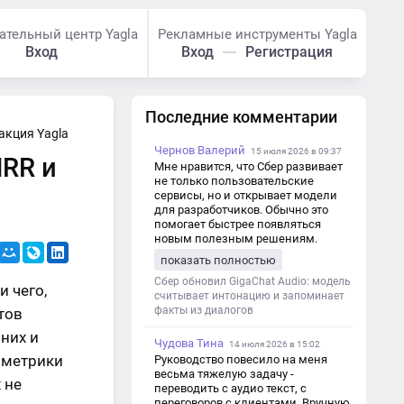
ательный центр Yagla
Рекламные инструменты Yagla
Вход
Вход
Регистрация
Последние комментарии
акция Yagla
Чернов Валерий
15 июля 2026 в 09:37
MRR и
Мне нравится, что Сбер развивает
не только пользовательские
сервисы, но и открывает модели
для разработчиков. Обычно это
помогает быстрее появляться
новым полезным решениям.
показать полностью
Сбер обновил GigaChat Audio: модель
 чего,
считывает интонацию и запоминает
факты из диалогов
тов
них и
Чудова Тина
14 июля 2026 в 15:02
и метрики
Руководство повесило на меня
весьма тяжелую задачу -
 не
переводить с аудио текст, с
переговоров с клиентами. Вручную