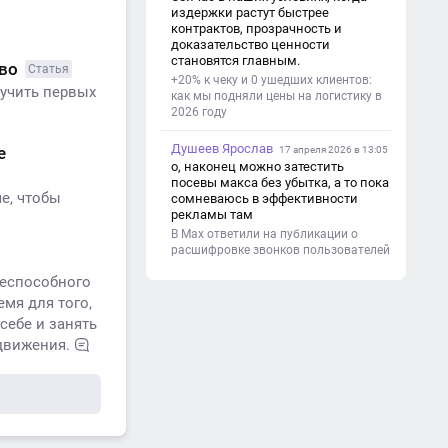
(почему это важно). - Цель и
издержки растут быстрее
задачи проекта. - Объект и предмет
контрактов, прозрачность и
исследования. - Методы работы. 3.
доказательство ценности
Основная часть - Теоретическая
становятся главным.
тво
Статья
глава: что известно по теме,
+20% к чеку и 0 ушедших клиентов:
основные понятия. - Практическая
лучить первых
как мы подняли цены на логистику в
глава: что сделано (исследование,
2026 году
опрос, создание изделия и т. д.). -
Анализ результатов. 4.
Душеев Ярослав
е
Заключение - Краткие выводы по
17 апреля 2026 в 13:05
проекту. - Достигнута ли цель. -
о, наконец можно затестить
Практическая значимость работы.
посевы макса без убытка, а то пока
е, чтобы
5. Список литературы Перечень
сомневаюсь в эффективности
использованных книг, статей,
рекламы там
сайтов. 6. Приложения (по
В Max ответили на публикации о
необходимости) Таблицы,
расшифровке звонков пользователей
фотографии, схемы, анкеты.
неспособного
мя для того,
себе и занять
движения.