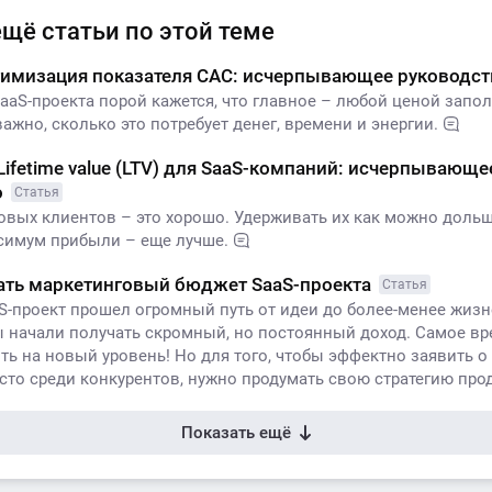
ещё статьи по этой теме
птимизация показателя CAC: исчерпывающее руководс
SaaS-проекта порой кажется, что главное – любой ценой запо
ажно, сколько это потребует денег, времени и энергии.
Lifetime value (LTV) для SaaS-компаний: исчерпывающе
о
Статья
овых клиентов – это хорошо. Удерживать их как можно дольш
симум прибыли – еще лучше.
тать маркетинговый бюджет SaaS-проекта
Статья
aS-проект прошел огромный путь от идеи до более-менее жиз
ы начали получать скромный, но постоянный доход. Самое вре
ь на новый уровень! Но для того, чтобы эффектно заявить о 
сто среди конкурентов, нужно продумать свою стратегию про
Показать ещё