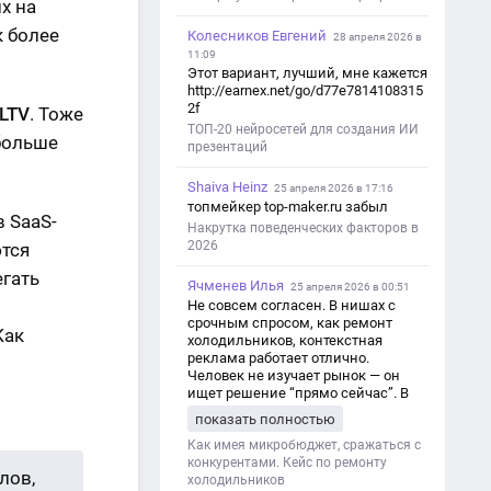
х на
к более
Колесников Евгений
28 апреля 2026 в
11:09
Этот вариант, лучший, мне кажется
http://earnex.net/go/d77e7814108315
2f
 LTV
. Тоже
ТОП-20 нейросетей для создания ИИ
больше
презентаций
Shaiva Heinz
25 апреля 2026 в 17:16
топмейкер top-maker.ru забыл
в SaaS-
Накрутка поведенческих факторов в
2026
ются
егать
Ячменев Илья
25 апреля 2026 в 00:51
Не совсем согласен. В нишах с
срочным спросом, как ремонт
Как
холодильников, контекстная
реклама работает отлично.
Человек не изучает рынок — он
ищет решение “прямо сейчас”. В
этот момент Яндекс Директ как раз
показать полностью
и ловит самый горячий трафик,
тогда как SEO в таких задачах
Как имея микробюджет, сражаться с
просто не успевает.
конкурентами. Кейс по ремонту
лов,
холодильников