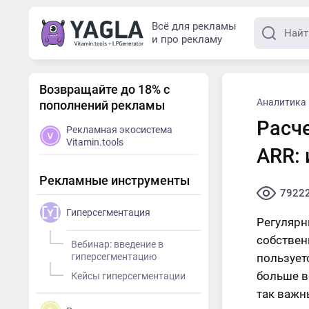
Всё для рекламы
и про рекламу
Возвращайте до 18% с
Аналитика
пополнений рекламы
Расч
Рекламная экосистема
Vitamin.tools
ARR:
Рекламные инструменты
7922
Гиперсегментация
Регулярн
собствен
Вебинар: введение в
гиперсегментацию
пользует
больше в
Кейсы гиперсегментации
так важн