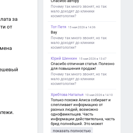
Спасибо автору
Почему так много звонят, но так
мало доходят до клиники
косметологии?
лата за
ти от
Тот Петя
15 мая 2026 в 14:36
Вау
Почему так много звонят, но так
мало доходят до клиники
смена
косметологии?
Юрий Шинкин
15 мая 2026 в 13:47
Спасибо отличная статья. Полезно
для повышения продаж!
дешевый
Почему так много звонят, но так
мало доходят до клиники
косметологии?
Хребтова Наталья
10 мая 2026 в 14:10
Только похоже Алиса собирает и
слепливает информацию от
разных людей, возможно
атежи.
однофамильцев. Часть
информации действительна, часть
бред полнейший. Это может
привести к путанице и
показать полностью