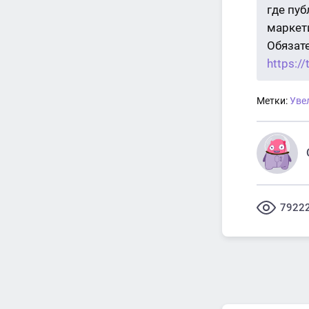
где пу
маркети
Обязат
https:/
Метки:
Уве
7922