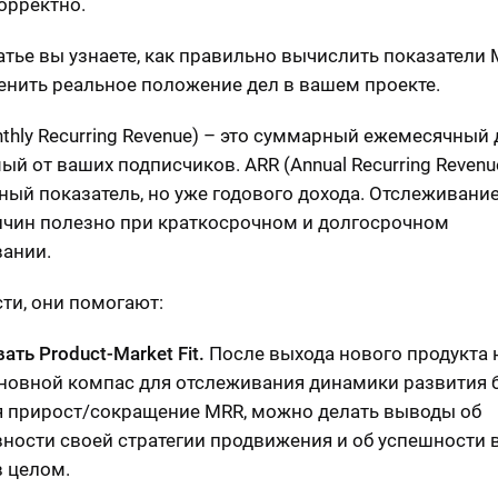
орректно.
татье вы узнаете, как правильно вычислить показатели
енить реальное положение дел в вашем проекте.
thly Recurring Revenue) – это суммарный ежемесячный 
ый от ваших подписчиков. ARR (Annual Recurring Revenu
ный показатель, но уже годового дохода. Отслеживание
ичин полезно при краткосрочном и долгосрочном
ании.
сти, они помогают:
ть Product-Market Fit.
После выхода нового продукта 
новной компас для отслеживания динамики развития б
 прирост/сокращение MRR, можно делать выводы об
ности своей стратегии продвижения и об успешности 
в целом.