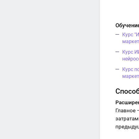
Обучение
Курс "
маркет
Курс И
нейрос
Курс п
маркет
Спосо
Расширен
Главное 
затратам
предыдущ