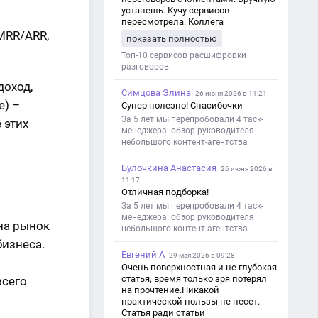
устанешь. Кучу сервисов
пересмотрела. Коллега
посоветовал Speech2Text. Весьма
 MRR/ARR,
показать полностью
хорошо переводит. Мало
редактировать по итогу. Советую.
Топ-10 сервисов расшифровки
разговоров
доход,
Симцова Элина
26 июня 2026 в 11:21
e) –
Супер полезно! Спасибочки
За 5 лет мы перепробовали 4 таск-
 этих
менеджера: обзор руководителя
небольшого контент-агентства
Булочкина Анастасия
26 июня 2026 в
11:17
Отличная подборка!
За 5 лет мы перепробовали 4 таск-
менеджера: обзор руководителя
на рынок
небольшого контент-агентства
изнеса.
Евгений А
29 мая 2026 в 09:28
Очень поверхностная и не глубокая
статья, время только зря потерял
всего
на прочтение.Никакой
практической пользы не несет.
Статья ради статьи