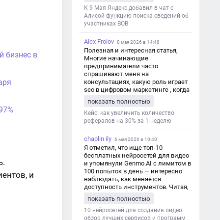
дезинформации
К 9 Мая Яндекс добавил в чат с
Алисой функцию поиска сведений об
участниках ВОВ
Alex Frolov
8 мая 2026 в 14:48
Полезная и интересная статья,
й бизнес в
Многие начинающие
предприниматели часто
спрашивают меня на
аря
консультациях, какую роль играет
seo в цифровом маркетинге , когда
мы только знакомимся и
показать полностью
обсуждаем их проект:
 97%
https://aseotop.com/kakuyu-rol-igraet-
Кейс: как увеличить количество
seo-v-czifrovom-marketinge/
рефералов на 30% за 1 неделю
chaplin ily
6 мая 2026 в 10:40
Я отметил, что ище топ-10
бесплатных нейросетей для видео
ь.
и упомянули Genmo.AI с лимитом в
100 попыток в день — интересно
ентов, и
наблюдать, как меняется
доступность инструментов. Читая,
вспомнил прошлые эксперименты
показать полностью
с короткими клипами в телеграм-
каналах YAGLA и Kokoc Group. Flux 2
10 нейросетей для создания видео:
обзор лучших сервисов и программ