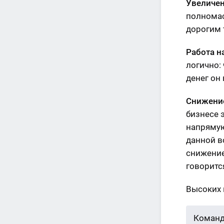
Увеличен
полномас
дорогим 
Работа н
логично:
денег он
Снижение
бизнесе 
напрямую
данной в
снижение
говоритс
Высоких 
Команд