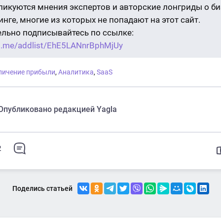
бликуются мнения экспертов и авторские лонгриды о би
нге, многие из которых не попадают на этот сайт.
ельно подписывайтесь по ссылке:
/t.me/addlist/EhE5LANnrBphMjUy
личение прибыли
,
Аналитика
,
SaaS
Опубликовано редакцией Yagla
2
Поделись статьей