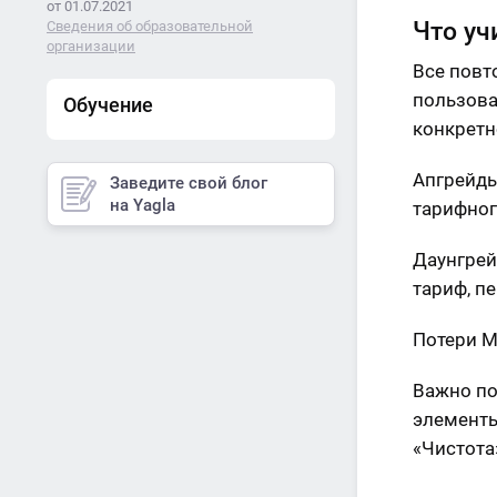
от 01.07.2021
Что уч
Сведения об образовательной
организации
Все повт
пользоват
Обучение
конкретн
Апгрейды
Заведите свой блог
на Yagla
тарифног
Даунгрей
тариф, п
Потери M
Важно по
элементы
«Чистота