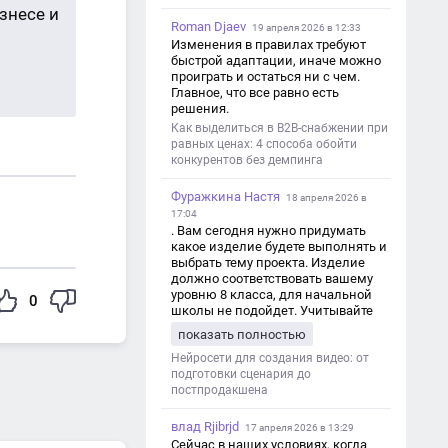
знесе и
Roman Djaev
19 апреля 2026 в 12:33
Изменения в правилах требуют
быстрой адаптации, иначе можно
проиграть и остаться ни с чем.
Главное, что все равно есть
решения.
Как выделиться в B2B-снабжении при
равных ценах: 4 способа обойти
конкурентов без демпинга
Фуражкина Настя
18 апреля 2026 в
17:04
. Вам сегодня нужно придумать
какое изделие будете выполнять и
выбрать тему проекта. Изделие
должно соответствовать вашему
уровню 8 класса, для начальной
0
школы не подойдет. Учитывайте
это. Оценка будет зависеть от
показать полностью
уровня работы. Структура проекта 1.
Титульный лист - Название школы.
Нейросети для создания видео: от
- Тип работы: «Проектная работа». -
подготовки сценария до
Тема проекта. - Кто выполнил:
постпродакшена
ФИО, класс. - Кто проверил: ФИО,
должность учителя. - Город, год. 2.
влад Rjibrjd
17 апреля 2026 в 13:29
Введение - Актуальность темы
Сейчас в наших условиях, когда