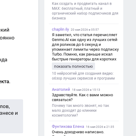
Как создать и продвигать канал в
MAX: бесплатный, платный и
органический набор подписчиков для
бизнеса
ский
chaplin ily
20 мая 2026 в 05:57
Я заметил, что статья перечисляет
тоянно
Genmo.AI как одну из лучших сетей
для роликов до 6 секунд и
упоминает лимиты через подписку
Turbo. Помню, как раньше искал
нда
быстрые генераторы для коротких
роликов — интересно увидеть
показать полностью
такой обзор именно с акцентом на
ограничения и подпись. Image V2
10 нейросетей для создания видео:
обзор лучших сервисов и программ
екта
.
Анатолий
18 мая 2026 в 15:13
Здравствуйте. Как с вами можно
связаться?
лов,
Почему так много звонят, но так
мало доходят до клиники
знесе и
косметологии?
Фунтикова Елена
16 мая 2026 в 21:35
Очень доходчиво написано.