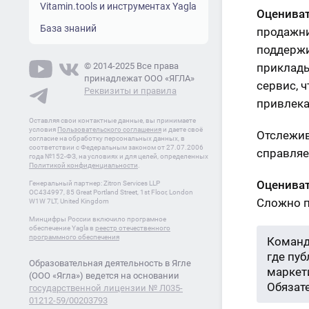
Vitamin.tools и инструментах Yagla
Оцениват
База знаний
продажни
поддержи
© 2014-2025 Все права
приклады
принадлежат ООО «ЯГЛА»
сервис, 
Реквизиты и правила
привлека
Оставляя свои контактные данные, вы принимаете
условия
Пользовательского соглашения
и даете своё
Отслежив
согласие на обработку персональных данных, в
соответствии с Федеральным законом от 27.07.2006
справляе
года №152-ФЗ, на условиях и для целей, определенных
Политикой конфиденциальности
.
Оцениват
Генеральный партнер: Zitron Services LLP
OC434997, 85 Great Portland Street, 1st Floor, London
Сложно п
W1W 7LT, United Kingdom
Минцифры России включило програмное
обеспечение Yagla в
реестр отечественного
программного обеспечения
Команд
где пу
Образовательная деятельность в Ягле
маркети
(ООО «Ягла») ведется на основании
Обязат
государственной лицензии № Л035-
01212-59/00203793