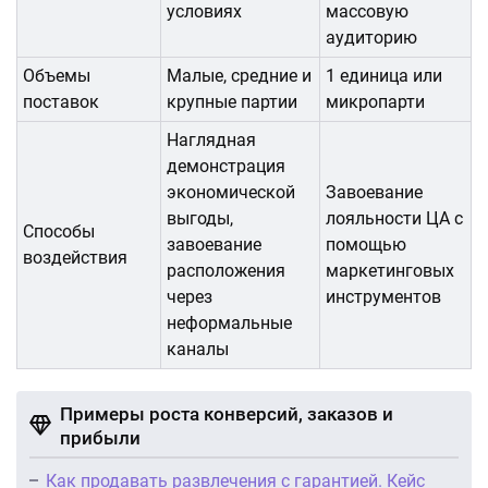
условиях
массовую
аудиторию
Объемы
Малые, средние и
1 единица или
поставок
крупные партии
микропарти
Наглядная
демонстрация
экономической
Завоевание
выгоды,
лояльности ЦА с
Способы
завоевание
помощью
воздействия
расположения
маркетинговых
через
инструментов
неформальные
каналы
Примеры роста конверсий, заказов и
прибыли
Как продавать развлечения с гарантией. Кейс