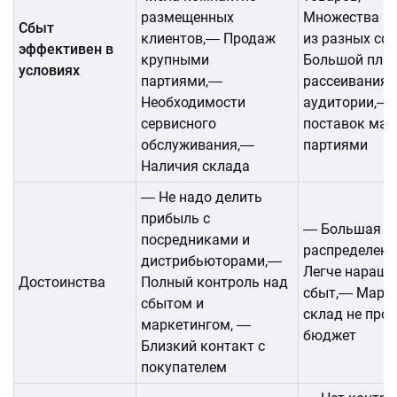
размещенных
Множества к
Сбыт
клиентов,― Продаж
из разных сф
эффективен в
крупными
Большой пло
условиях
партиями,―
рассеивания
Необходимости
аудитории,― 
сервисного
поставок ма
обслуживания,―
партиями
Наличия склада
― Не надо делить
прибыль с
― Большая п
посредниками и
распределен
дистрибьюторами,―
Легче наращи
Достоинства
Полный контроль над
сбыт,― Марке
сбытом и
склад не про
маркетингом, ―
бюджет
Близкий контакт с
покупателем