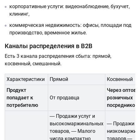
корпоративные услуги: видеонаблюдение, бухучет,
клининг,
коммерческая недвижимость: офисы, площади под
производство, временное жилье.
Каналы распределения в B2B
Есть 3 канала распределения сбыта: прямой,
косвенный, смешанный.
Характеристики
Прямой
Косвенный
Продукт
Через оптовы
попадает к
От продавца
розничных
потребителю
посредников
― Продажи услуг и
высокомаржинальных
― Продажи
товаров, ― Малого
низкомаржин
числа компактно
товаров,―