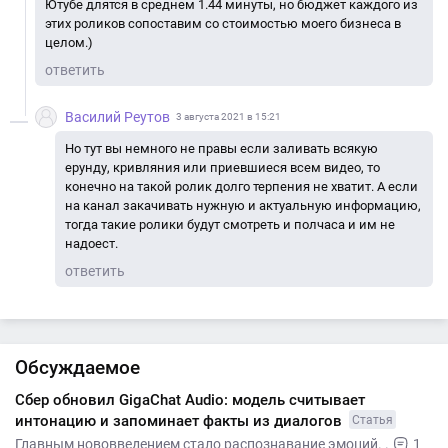
Ютубе длятся в среднем 1.44 минуты, но бюджет каждого из
этих роликов сопоставим со стоимостью моего бизнеса в
целом.)
ответить
Василий Реутов
3 августа 2021 в 15:21
Но тут вы немного не правы если заливать всякую
ерунду, кривляния или приевшиеся всем видео, то
конечно на такой ролик долго терпения не хватит. А если
на канал закачивать нужную и актуальную информацию,
тогда такие ролики будут смотреть и полчаса и им не
надоест.
ответить
Обсуждаемое
Сбер обновил GigaChat Audio: модель считывает
интонацию и запоминает факты из диалогов
Статья
Главным нововведением стало распознавание эмоций. .
1