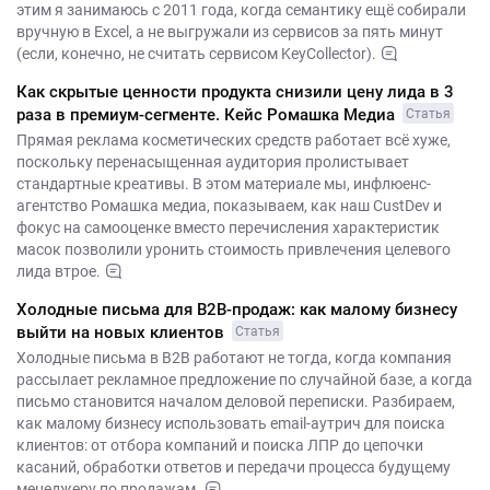
этим я занимаюсь с 2011 года, когда семантику ещё собирали
вручную в Excel, а не выгружали из сервисов за пять минут
(если, конечно, не считать сервисом KeyCollector).
Как скрытые ценности продукта снизили цену лида в 3
раза в премиум-сегменте. Кейс Ромашка Медиа
Статья
Прямая реклама косметических средств работает всё хуже,
поскольку перенасыщенная аудитория пролистывает
стандартные креативы. В этом материале мы, инфлюенс-
агентство Ромашка медиа, показываем, как наш CustDev и
фокус на самооценке вместо перечисления характеристик
масок позволили уронить стоимость привлечения целевого
лида втрое.
Холодные письма для B2B-продаж: как малому бизнесу
выйти на новых клиентов
Статья
Холодные письма в B2B работают не тогда, когда компания
рассылает рекламное предложение по случайной базе, а когда
письмо становится началом деловой переписки. Разбираем,
как малому бизнесу использовать email-аутрич для поиска
клиентов: от отбора компаний и поиска ЛПР до цепочки
касаний, обработки ответов и передачи процесса будущему
менеджеру по продажам.