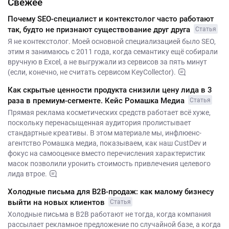
Свежее
Почему SEO-специалист и контекстолог часто работают
так, будто не признают существование друг друга
Статья
Я не контекстолог. Моей основной специализацией было SEO,
этим я занимаюсь с 2011 года, когда семантику ещё собирали
вручную в Excel, а не выгружали из сервисов за пять минут
(если, конечно, не считать сервисом KeyCollector).
Как скрытые ценности продукта снизили цену лида в 3
раза в премиум-сегменте. Кейс Ромашка Медиа
Статья
Прямая реклама косметических средств работает всё хуже,
поскольку перенасыщенная аудитория пролистывает
стандартные креативы. В этом материале мы, инфлюенс-
агентство Ромашка медиа, показываем, как наш CustDev и
фокус на самооценке вместо перечисления характеристик
масок позволили уронить стоимость привлечения целевого
лида втрое.
Холодные письма для B2B-продаж: как малому бизнесу
выйти на новых клиентов
Статья
Холодные письма в B2B работают не тогда, когда компания
рассылает рекламное предложение по случайной базе, а когда