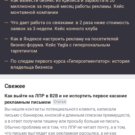
Как вывести бизнес из кризиса и заработать 20
миллионов за первый месяц работы рекламы. Кейс
монтажной компании
Что дает работа со связками: в 2 раза ниже стоимость
заявок за 3 недели. Кейс конного клуба
Как в Яндексе настроить рекламу на посетителей
бизнес-форума. Кейс Yagla с гиперлокальным
таргетингом
По следам первого курса «Гиперсегментатор»: история
владельца бизнеса
Свежее
Как выйти на ЛПР в B2B и не испортить первое касание
рекламным письмом
Статья
Вы нашли контакты потенциального клиента, написали
письмо с баннером, кнопкой и длинным списком преимуществ,
а в ответ получили тишину или просьбу больше не писать.
Обычно проблема не в том, что ЛПР не читает почту, а в том,
что письмо выглядит как рекламная рассылка, а не как