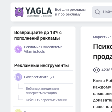
Всё для рекламы
и про рекламу
Возвращайте до 18% с
Маркетинг
пополнений рекламы
Псих
Рекламная экосистема
Vitamin.tools
прод
Рекламные инструменты
4238
Гиперсегментация
Книга Ро
каждому 
Вебинар: введение в
гиперсегментацию
слышали 
доказате
Кейсы гиперсегментации
наше пов