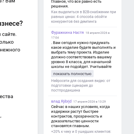
в? Вам
Главное, что все равно есть
решения.
Как выделиться в B2B-снабжении при
равных ценах: 4 способа обойти
изнесе?
конкурентов без демпинга
Фуражкина Настя
 сайте.
18 апреля 2026 в
17:04
колько
. Вам сегодня нужно придумать
какое изделие будете выполнять и
снежного
выбрать тему проекта. Изделие
должно соответствовать вашему
уровню 8 класса, для начальной
школы не подойдет. Учитывайте
это. Оценка будет зависеть от
показать полностью
уровня работы. Структура проекта 1.
Титульный лист - Название школы.
Нейросети для создания видео: от
- Тип работы: «Проектная работа». -
подготовки сценария до
Тема проекта. - Кто выполнил:
постпродакшена
ФИО, класс. - Кто проверил: ФИО,
ества
должность учителя. - Город, год. 2.
влад Rjibrjd
17 апреля 2026 в 13:29
Введение - Актуальность темы
Сейчас в наших условиях, когда
(почему это важно). - Цель и
издержки растут быстрее
задачи проекта. - Объект и предмет
,
контрактов, прозрачность и
исследования. - Методы работы. 3.
доказательство ценности
Основная часть - Теоретическая
становятся главным.
глава: что известно по теме,
+20% к чеку и 0 ушедших клиентов:
основные понятия. - Практическая