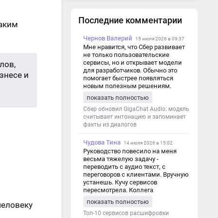
Как применить социальное
доказательство в бизнесе?
Последние комментарии
Каким
Принцип симпатии
Чернов Валерий
15 июля 2026 в 09:37
Принцип власти авторитета
Мне нравится, что Сбер развивает
не только пользовательские
Как это применить в бизнесе?
сервисы, но и открывает модели
лов,
для разработчиков. Обычно это
знесе и
Как применить это в бизнесе?
помогает быстрее появляться
новым полезным решениям.
показать полностью
Сбер обновил GigaChat Audio: модель
считывает интонацию и запоминает
факты из диалогов
Чудова Тина
14 июля 2026 в 15:02
Руководство повесило на меня
весьма тяжелую задачу -
переводить с аудио текст, с
переговоров с клиентами. Вручную
устанешь. Кучу сервисов
пересмотрела. Коллега
посоветовал Speech2Text. Весьма
показать полностью
человеку
хорошо переводит. Мало
редактировать по итогу. Советую.
Топ-10 сервисов расшифровки