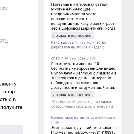
Полезная и интересная статья,
аря
Многие начинающие
предприниматели часто
спрашивают меня на
консультациях, какую роль играет
seo в цифровом маркетинге , когда
мы только знакомимся и
показать полностью
обсуждаем их проект:
 97%
https://aseotop.com/kakuyu-rol-igraet-
Кейс: как увеличить количество
seo-v-czifrovom-marketinge/
рефералов на 30% за 1 неделю
chaplin ily
6 мая 2026 в 10:40
Я отметил, что ище топ-10
бесплатных нейросетей для видео
и упомянули Genmo.AI с лимитом в
100 попыток в день — интересно
наблюдать, как меняется
клиенту
доступность инструментов. Читая,
 товар
вспомнил прошлые эксперименты
показать полностью
с короткими клипами в телеграм-
стью в
каналах YAGLA и Kokoc Group. Flux 2
10 нейросетей для создания видео:
 получите
обзор лучших сервисов и программ
Колесников Евгений
28 апреля 2026 в
11:09
Этот вариант, лучший, мне кажется
http://earnex.net/go/d77e7814108315