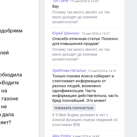
Тот Петя
15 мая 2026 в 14:36
Вау
Почему так много звонят, но так
мало доходят до клиники
косметологии?
 одобряем
Юрий Шинкин
15 мая 2026 в 13:47
Спасибо отличная статья. Полезно
для повышения продаж!
Почему так много звонят, но так
олей
мало доходят до клиники
косметологии?
Хребтова Наталья
10 мая 2026 в 14:10
обходила
Только похоже Алиса собирает и
слепливает информацию от
 «Водите
разных людей, возможно
 на
однофамильцев. Часть
информации действительна, часть
 газоне
бред полнейший. Это может
привести к путанице и
 не
показать полностью
дезинформации
а дала
К 9 Мая Яндекс добавил в чат с
Алисой функцию поиска сведений об
ляет?
участниках ВОВ
Alex Frolov
8 мая 2026 в 14:48