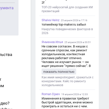
2f
румента
ТОП-20 нейросетей для создания ИИ
презентаций
Shaiva Heinz
25 апреля 2026 в 17:16
топмейкер top-maker.ru забыл
Накрутка поведенческих факторов в
2026
Ячменев Илья
25 апреля 2026 в 00:51
Не совсем согласен. В нишах с
срочным спросом, как ремонт
холодильников, контекстная
реклама работает отлично.
Человек не изучает рынок — он
ищет решение “прямо сейчас”. В
этот момент Яндекс Директ как раз
показать полностью
и ловит самый горячий трафик,
тогда как SEO в таких задачах
Как имея микробюджет, сражаться с
т
просто не успевает.
конкурентами. Кейс по ремонту
ым
холодильников
Roman Djaev
19 апреля 2026 в 12:33
Изменения в правилах требуют
быстрой адаптации, иначе можно
идео?
проиграть и остаться ни с чем.