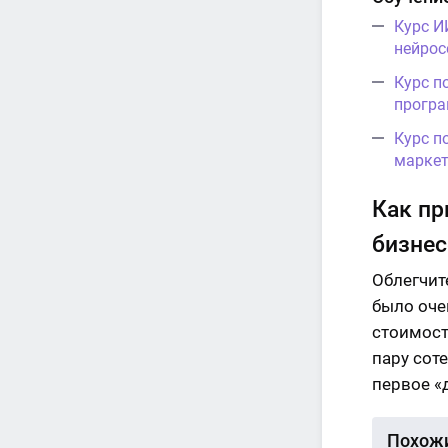
Курс И
нейрос
Курс п
програ
Курс п
маркет
Как пр
бизнес
Облегчит
было очен
стоимост
пару соте
первое «д
Похожи