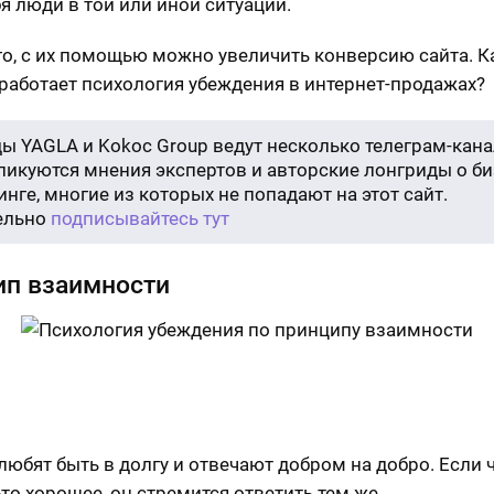
бя люди в той или иной ситуации.
го, с их помощью можно увеличить конверсию сайта. 
работает психология убеждения в интернет-продажах?
ы YAGLA и Kokoc Group ведут несколько телеграм-кана
бликуются мнения экспертов и авторские лонгриды о би
нге, многие из которых не попадают на этот сайт.
ельно
подписывайтесь тут
ип взаимности
любят быть в долгу и отвечают добром на добро. Если 
-то хорошее, он стремится ответить тем же.