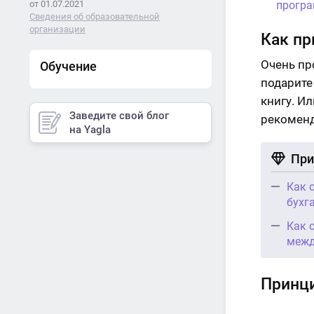
от 01.07.2021
програ
Сведения об образовательной
организации
Как пр
Очень пр
Обучение
подарите
книгу. И
Заведите свой блог
рекоменд
на Yagla
При
Как 
бухг
Как 
межд
Принци