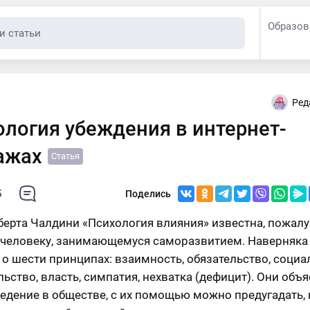
Образов
Ред
ология убеждения в интернет-
ажах
Статья
5
Поделись
берта Чалдини «Психология влияния» известна, пожалу
человеку, занимающемуся саморазвитием. Наверняка
о шести принципах: взаимность, обязательство, социа
льство, власть, симпатия, нехватка (дефицит). Они объ
едение в обществе, с их помощью можно предугадать, 