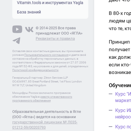
Vitamin.tools и инструментах Yagla
База знаний
В 80-х г
людям цв
что те, 
© 2014-2025 Все права
принадлежат ООО «ЯГЛА»
Реквизиты и правила
Принцип 
получает
Оставляя свои контактные данные, вы принимаете
условия
Пользовательского соглашения
и даете своё
как долж
согласие на обработку персональных данных, в
соответствии с Федеральным законом от 27.07.2006
если кто-
года №152-ФЗ, на условиях и для целей, определенных
Политикой конфиденциальности
.
возникае
Генеральный партнер: Zitron Services LLP
OC434997, 85 Great Portland Street, 1st Floor, London
Обучение
W1W 7LT, United Kingdom
Минцифры России включило програмное
Курс "
обеспечение Yagla в
реестр отечественного
маркет
программного обеспечения
Курс И
Образовательная деятельность в Ягле
нейрос
(ООО «Ягла») ведется на основании
государственной лицензии № Л035-
Курс п
01212-59/00203793