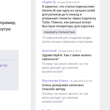
chaplin ily
20 мая 2026 в 05:57
Я заметил, что статья перечисляет
Genmo.AI как одну из лучших сетей
для роликов до 6 секунд и
упоминает лимиты через подписку
апример,
Turbo. Помню, как раньше искал
быстрые генераторы для коротких
ругую
роликов — интересно увидеть
показать полностью
такой обзор именно с акцентом на
ограничения и подпись. Image V2
10 нейросетей для создания видео:
обзор лучших сервисов и программ
Анатолий
18 мая 2026 в 15:13
Здравствуйте. Как с вами можно
связаться?
Почему так много звонят, но так
и по
мало доходят до клиники
косметологии?
Фунтикова Елена
16 мая 2026 в 21:35
Очень доходчиво написано.
Спасибо автору
Почему так много звонят, но так
мало доходят до клиники
косметологии?