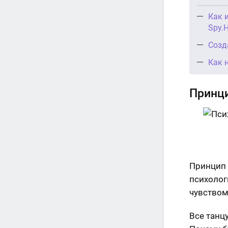
Как 
Spy.
Созд
Как 
Принци
Принцип 
психолог
чувством
Все танц