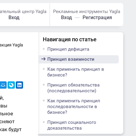
ательный центр Yagla
Рекламные инструменты Yagla
Вход
Вход
Регистрация
Навигация по статье
акция Yagla
Принцип дефицита
Принцип взаимности
Как применить принцип в
бизнесе?
Принцип обязательства
(последовательности)
й,
Как применить принцип
 вы
последовательности в
бизнесе?
льное
ясняют
Принцип социального
доказательства
как будут