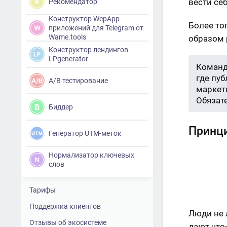
вести се
Рекомендатор
Конструктор WepApp-
Более то
приложений для Telegram от
Wame.tools
образом 
Конструктор лендингов
LPgenerator
Команд
где пу
A/B тестирование
маркети
Обязат
Биддер
Принц
Генератор UTM-меток
Нормализатор ключевых
слов
Тарифы
Поддержка клиентов
Люди не 
Отзывы об экосистеме
дают что