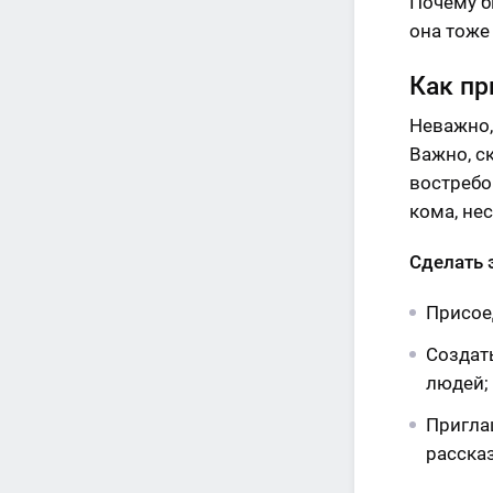
Почему б
она тоже
Как пр
Неважно,
Важно, с
востребо
кома, не
Сделать 
Присое
Создат
людей;
Пригла
расска