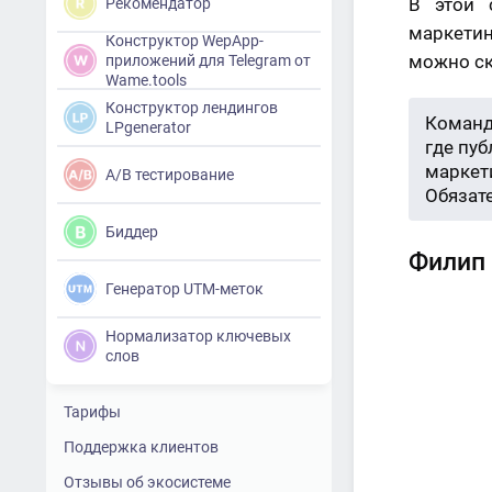
В этой 
Рекомендатор
маркетин
Конструктор WepApp-
можно ска
приложений для Telegram от
Wame.tools
Конструктор лендингов
Команд
LPgenerator
где пу
маркети
A/B тестирование
Обязат
Биддер
Филип 
Генератор UTM-меток
Нормализатор ключевых
слов
Тарифы
Поддержка клиентов
Отзывы об экосистеме