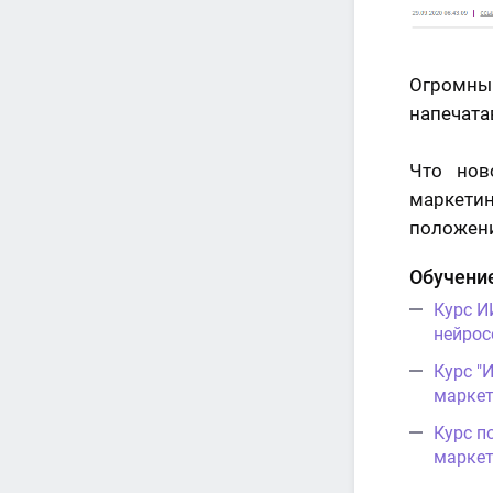
Огромны
напечата
Что нов
маркети
положен
Обучение
Курс И
нейрос
Курс "
маркет
Курс п
маркет