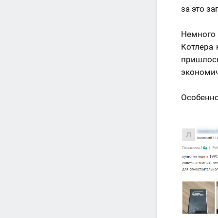
за это за
Немного
Котлера 
пришлос
экономич
Особенно 