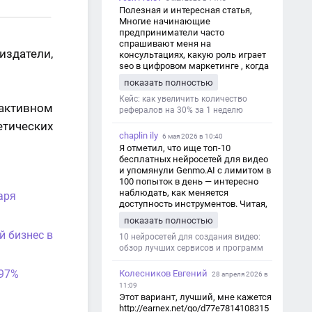
Полезная и интересная статья,
Многие начинающие
предприниматели часто
спрашивают меня на
здатели,
консультациях, какую роль играет
seo в цифровом маркетинге , когда
мы только знакомимся и
показать полностью
обсуждаем их проект:
https://aseotop.com/kakuyu-rol-igraet-
Кейс: как увеличить количество
активном
seo-v-czifrovom-marketinge/
рефералов на 30% за 1 неделю
тических
chaplin ily
6 мая 2026 в 10:40
Я отметил, что ище топ-10
бесплатных нейросетей для видео
и упомянули Genmo.AI с лимитом в
100 попыток в день — интересно
наблюдать, как меняется
аря
доступность инструментов. Читая,
вспомнил прошлые эксперименты
показать полностью
с короткими клипами в телеграм-
й бизнес в
каналах YAGLA и Kokoc Group. Flux 2
10 нейросетей для создания видео:
обзор лучших сервисов и программ
 97%
Колесников Евгений
28 апреля 2026 в
11:09
Этот вариант, лучший, мне кажется
http://earnex.net/go/d77e7814108315