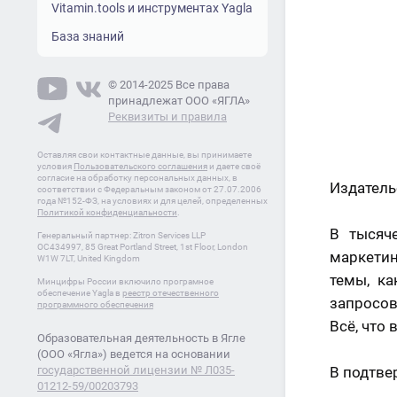
Vitamin.tools и инструментах Yagla
База знаний
© 2014-2025 Все права
принадлежат ООО «ЯГЛА»
Реквизиты и правила
Оставляя свои контактные данные, вы принимаете
условия
Пользовательского соглашения
и даете своё
согласие на обработку персональных данных, в
Издательс
соответствии с Федеральным законом от 27.07.2006
года №152-ФЗ, на условиях и для целей, определенных
Политикой конфиденциальности
.
В тысяч
Генеральный партнер: Zitron Services LLP
OC434997, 85 Great Portland Street, 1st Floor, London
маркетин
W1W 7LT, United Kingdom
темы, ка
Минцифры России включило програмное
обеспечение Yagla в
реестр отечественного
запросов
программного обеспечения
Всё, что
Образовательная деятельность в Ягле
(ООО «Ягла») ведется на основании
государственной лицензии № Л035-
В подтве
01212-59/00203793