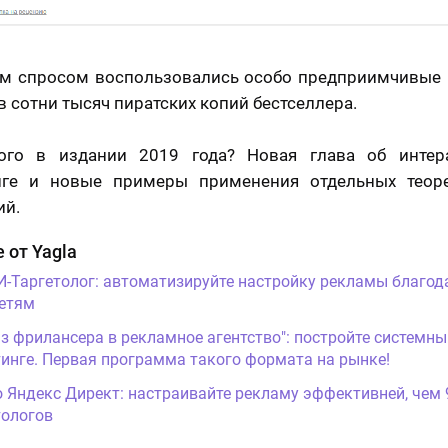
м спросом воспользовались особо предприимчивые и
в сотни тысяч пиратских копий бестселлера.
ого в издании 2019 года? Новая глава об интер
нге и новые примеры применения отдельных теоре
ий.
 от Yagla
И-Таргетолог: автоматизируйте настройку рекламы благод
етям
Из фрилансера в рекламное агентство": постройте системны
инге. Первая программа такого формата на рынке!
о Яндекс Директ: настраивайте рекламу эффективней, чем
ологов