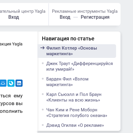
ательный центр Yagla
Рекламные инструменты Yagla
Вход
Вход
Регистрация
Навигация по статье
акция Yagla
Филип Котлер «Основы
маркетинга»
Джек Траут «Дифференцируйся
или умирай!»
Барден Фил «Взлом
маркетинга»
Карл Сьюэлл и Пол Браун
ться ему
«Клиенты на всю жизнь»
курсов вы
Чан Ким и Рене Моборн
пополнить
«Стратегия голубого океана»
Дэвид Огилви «О рекламе»