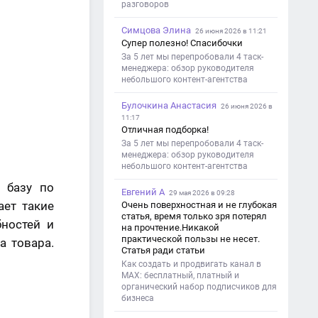
разговоров
Симцова Элина
26 июня 2026 в 11:21
Супер полезно! Спасибочки
За 5 лет мы перепробовали 4 таск-
менеджера: обзор руководителя
небольшого контент-агентства
Булочкина Анастасия
26 июня 2026 в
11:17
Отличная подборка!
За 5 лет мы перепробовали 4 таск-
менеджера: обзор руководителя
небольшого контент-агентства
 базу по
Евгений А
29 мая 2026 в 09:28
ает такие
Очень поверхностная и не глубокая
статья, время только зря потерял
бностей и
на прочтение.Никакой
практической пользы не несет.
а товара.
Статья ради статьи
Как создать и продвигать канал в
MAX: бесплатный, платный и
органический набор подписчиков для
бизнеса