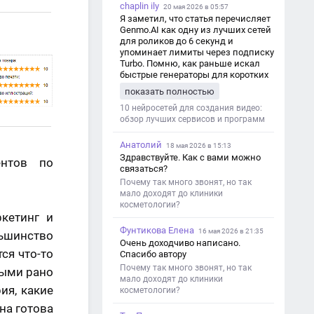
chaplin ily
20 мая 2026 в 05:57
Я заметил, что статья перечисляет
Genmo.AI как одну из лучших сетей
для роликов до 6 секунд и
упоминает лимиты через подписку
Turbo. Помню, как раньше искал
быстрые генераторы для коротких
роликов — интересно увидеть
показать полностью
такой обзор именно с акцентом на
ограничения и подпись. Image V2
10 нейросетей для создания видео:
обзор лучших сервисов и программ
Анатолий
18 мая 2026 в 15:13
Здравствуйте. Как с вами можно
ентов по
связаться?
Почему так много звонят, но так
мало доходят до клиники
косметологии?
кетинг и
Фунтикова Елена
16 мая 2026 в 21:35
льшинство
Очень доходчиво написано.
ся что-то
Спасибо автору
Почему так много звонят, но так
рыми рано
мало доходят до клиники
ия, какие
косметологии?
на готова