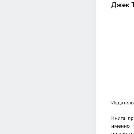
Джек Т
Издательс
Книга пр
именно –
но расти 