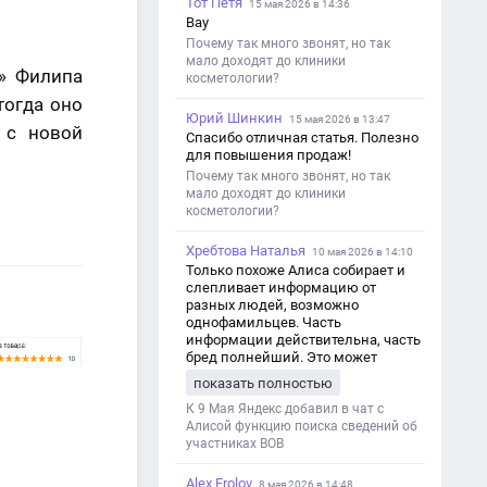
Тот Петя
15 мая 2026 в 14:36
Вау
Почему так много звонят, но так
мало доходят до клиники
» Филипа
косметологии?
тогда оно
Юрий Шинкин
15 мая 2026 в 13:47
 с новой
Спасибо отличная статья. Полезно
для повышения продаж!
Почему так много звонят, но так
мало доходят до клиники
косметологии?
Хребтова Наталья
10 мая 2026 в 14:10
Только похоже Алиса собирает и
слепливает информацию от
разных людей, возможно
однофамильцев. Часть
информации действительна, часть
бред полнейший. Это может
привести к путанице и
показать полностью
дезинформации
К 9 Мая Яндекс добавил в чат с
Алисой функцию поиска сведений об
участниках ВОВ
Alex Frolov
8 мая 2026 в 14:48