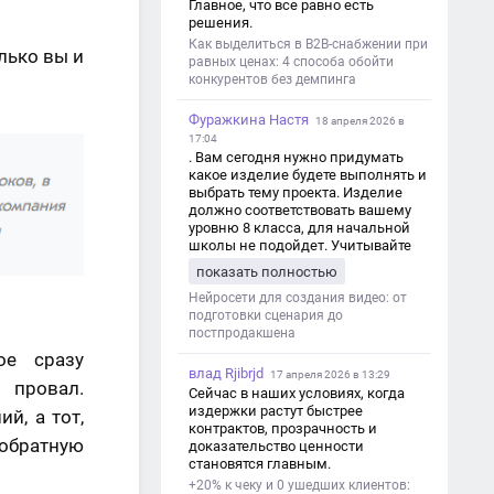
Главное, что все равно есть
решения.
Как выделиться в B2B-снабжении при
лько вы и
равных ценах: 4 способа обойти
конкурентов без демпинга
Фуражкина Настя
18 апреля 2026 в
17:04
. Вам сегодня нужно придумать
какое изделие будете выполнять и
выбрать тему проекта. Изделие
должно соответствовать вашему
уровню 8 класса, для начальной
школы не подойдет. Учитывайте
это. Оценка будет зависеть от
показать полностью
уровня работы. Структура проекта 1.
Титульный лист - Название школы.
Нейросети для создания видео: от
- Тип работы: «Проектная работа». -
подготовки сценария до
Тема проекта. - Кто выполнил:
постпродакшена
ФИО, класс. - Кто проверил: ФИО,
ое сразу
должность учителя. - Город, год. 2.
влад Rjibrjd
17 апреля 2026 в 13:29
 провал.
Введение - Актуальность темы
Сейчас в наших условиях, когда
(почему это важно). - Цель и
издержки растут быстрее
й, а тот,
задачи проекта. - Объект и предмет
контрактов, прозрачность и
исследования. - Методы работы. 3.
обратную
доказательство ценности
Основная часть - Теоретическая
становятся главным.
глава: что известно по теме,
+20% к чеку и 0 ушедших клиентов:
основные понятия. - Практическая