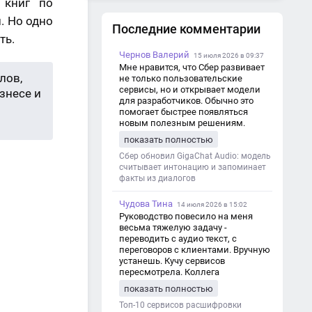
 книг по
Гарри Беквит «Продавая
незримое»
. Но одно
Последние комментарии
ть.
Сет Годин «Доверительный
маркетинг»
Чернов Валерий
15 июля 2026 в 09:37
Мне нравится, что Сбер развивает
лов,
Роберт Чалдини «Психология
не только пользовательские
влияния»
сервисы, но и открывает модели
знесе и
для разработчиков. Обычно это
помогает быстрее появляться
Эл Райс и Джек Траут
новым полезным решениям.
«Позиционирование. Битва за
умы»
показать полностью
Сбер обновил GigaChat Audio: модель
считывает интонацию и запоминает
факты из диалогов
Чудова Тина
14 июля 2026 в 15:02
Руководство повесило на меня
весьма тяжелую задачу -
переводить с аудио текст, с
переговоров с клиентами. Вручную
устанешь. Кучу сервисов
пересмотрела. Коллега
посоветовал Speech2Text. Весьма
показать полностью
хорошо переводит. Мало
редактировать по итогу. Советую.
Топ-10 сервисов расшифровки