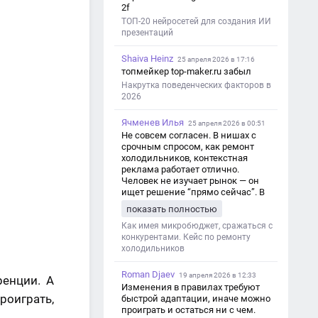
2f
ТОП-20 нейросетей для создания ИИ
презентаций
Shaiva Heinz
25 апреля 2026 в 17:16
топмейкер top-maker.ru забыл
Накрутка поведенческих факторов в
2026
Ячменев Илья
25 апреля 2026 в 00:51
Не совсем согласен. В нишах с
срочным спросом, как ремонт
холодильников, контекстная
реклама работает отлично.
Человек не изучает рынок — он
ищет решение “прямо сейчас”. В
этот момент Яндекс Директ как раз
показать полностью
и ловит самый горячий трафик,
тогда как SEO в таких задачах
Как имея микробюджет, сражаться с
просто не успевает.
конкурентами. Кейс по ремонту
холодильников
Roman Djaev
19 апреля 2026 в 12:33
ренции. А
Изменения в правилах требуют
роиграть,
быстрой адаптации, иначе можно
проиграть и остаться ни с чем.