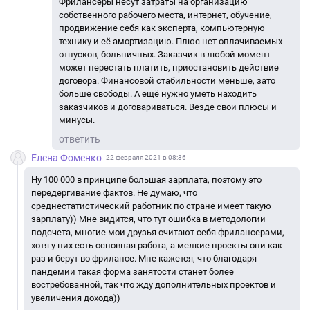
Фрилансеры несут затраты на организацию
собственного рабочего места, интернет, обучение,
продвижение себя как эксперта, компьютерную
технику и её амортизацию. Плюс нет оплачиваемых
отпусков, больничных. Заказчик в любой момент
может перестать платить, приостановить действие
договора. Финансовой стабильности меньше, зато
больше свободы. А ещё нужно уметь находить
заказчиков и договариваться. Везде свои плюсы и
минусы.
ответить
Елена Фоменко
22 февраля 2021 в 08:36
Ну 100 000 в принципе большая зарплата, поэтому это
передергивание фактов. Не думаю, что
среднестатистический работник по стране имеет такую
зарплату)) Мне видится, что тут ошибка в методологии
подсчета, многие мои друзья считают себя фрилансерами,
хотя у них есть основная работа, а мелкие проекты они как
раз и берут во фрилансе. Мне кажется, что благодаря
пандемии такая форма занятости станет более
востребованной, так что жду дополнительных проектов и
увеличения дохода))