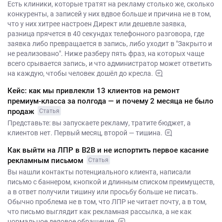
Есть клиники, которые тратят на рекламу столько же, сколько
конкуренты, а записей у них вдвое больше и причина не в том,
что у них хитрее настроен Директ или дешевле заявка,
разница прячется в 40 секундах телефонного разговора, где
заявка либо превращается в запись, либо уходит в "Закрыто и
не реализовано". Ниже разберу пять фраз, на которых чаще
всего срывается запись, и что администратор может ответить
на каждую, чтобы человек дошёл до кресла.
Кейс: как мы привлекли 13 клиентов на ремонт
премиум-класса за полгода — и почему 2 месяца не было
продаж
Статья
Представьте: вы запускаете рекламу, тратите бюджет, а
клиентов нет. Первый месяц, второй — тишина.
Как выйти на ЛПР в B2B и не испортить первое касание
рекламным письмом
Статья
Вы нашли контакты потенциального клиента, написали
письмо с баннером, кнопкой и длинным списком преимуществ,
а в ответ получили тишину или просьбу больше не писать.
Обычно проблема не в том, что ЛПР не читает почту, а в том,
что письмо выглядит как рекламная рассылка, а не как
нормальное деловое обращение.