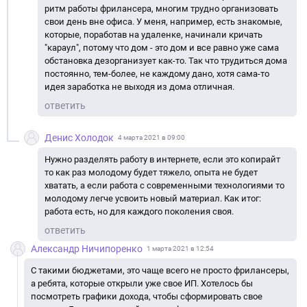
ритм работы фрилансера, многим трудно организовать
свои день вне офиса. У меня, например, есть знакомые,
которые, поработав на удаленке, начинали кричать
"караул", потому что дом - это дом и все равно уже сама
обстановка дезорганизует как-то. Так что трудиться дома
постоянно, тем-более, не каждому дано, хотя сама-то
идея заработка не выходя из дома отличная.
ответить
Денис Холодок
4 марта 2021 в 09:00
Нужно разделять работу в интернете, если это копирайт
то как раз молодому будет тяжело, опыта не будет
хватать, а если работа с современными технологиями то
молодому легче усвоить новый материал. Как итог:
работа есть, но для каждого поколения своя.
ответить
Александр Ничипоренко
1 марта 2021 в 12:54
С такими бюджетами, это чаще всего не просто фрилансеры,
а ребята, которые открыли уже свое ИП. Хотелось бы
посмотреть графики дохода, чтобы сформировать свое