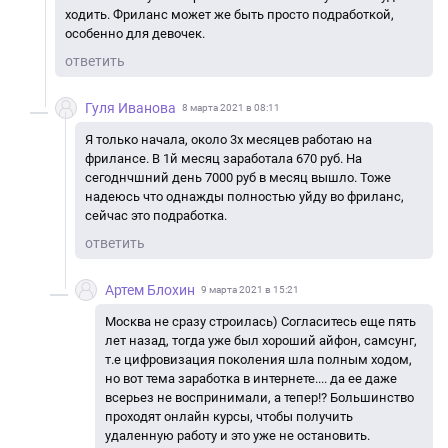
ходить. Фриланс может же быть просто подработкой,
особенно для девочек.
ответить
Гуля Иванова
8 марта 2021 в 08:11
Я только начала, около 3х месяцев работаю на
фрилансе. В 1й месяц заработала 670 руб. На
сегоднчшний день 7000 руб в месяц вышло. Тоже
надеюсь что однажды полностью уйду во фриланс,
сейчас это подработка.
ответить
Артем Блохин
9 марта 2021 в 15:21
Москва не сразу строилась) Согласитесь еще пять
лет назад, тогда уже был хороший айфон, самсунг,
т.е цифровизация поколения шла полным ходом,
но вот тема заработка в интернете.... да ее даже
всерьез не воспринимали, а тепер!? Большинство
проходят онлайн курсы, чтобы получить
удаленную работу и это уже не остановить.