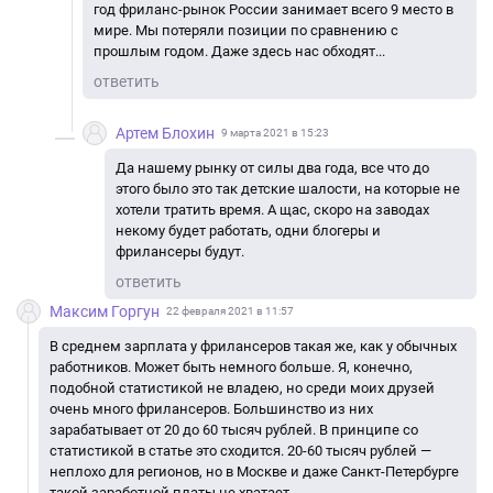
год фриланс-рынок России занимает всего 9 место в
мире. Мы потеряли позиции по сравнению с
прошлым годом. Даже здесь нас обходят...
ответить
Артем Блохин
9 марта 2021 в 15:23
Да нашему рынку от силы два года, все что до
этого было это так детские шалости, на которые не
хотели тратить время. А щас, скоро на заводах
некому будет работать, одни блогеры и
фрилансеры будут.
ответить
Максим Горгун
22 февраля 2021 в 11:57
В среднем зарплата у фрилансеров такая же, как у обычных
работников. Может быть немного больше. Я, конечно,
подобной статистикой не владею, но среди моих друзей
очень много фрилансеров. Большинство из них
зарабатывает от 20 до 60 тысяч рублей. В принципе со
статистикой в статье это сходится. 20-60 тысяч рублей —
неплохо для регионов, но в Москве и даже Санкт-Петербурге
такой заработной платы не хватает.