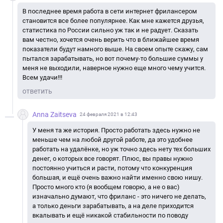
В последнее время работа в сети интернет фрилансером
становится все более популярнее. Как мне кажется друзья,
статистика по России сильно уж так и не радует. Сказать
вам честно, хочется очень верить что в ближайшее время
показатели будут намного выше. На своем опыте скажу, сам
пытался зарабатывать, но вот почему-то большие суммы у
меня не выходили, наверное нужно еще много чему учится.
Всем удачи!!!
ответить
Anna Zaitseva
24 февраля 2021 в 12:43
У меня та же история. Просто работать здесь нужно не
меньше чем на любой другой работе, да это удобнее
работать на удалёнке, но уж точно здесь нету тех больших
денег, о которых все говорят. Плюс, вы правы нужно
постоянно учиться и расти, потому что конкуренция
большая, и ещё очень важно найти именно свою нишу.
Просто много кто (я вообщем говорю, а не о вас)
изначально думают, что фриланс - это ничего не делать,
а только деньги зарабатывать, а на деле приходится
вкалывать и ещё никакой стабильности по поводу