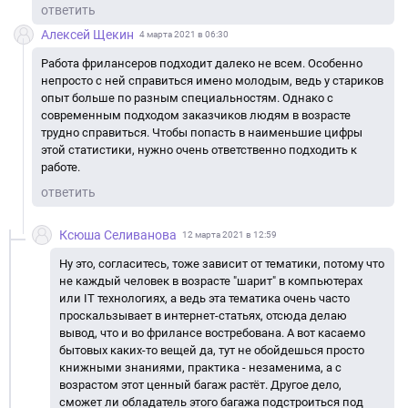
ответить
Алексей Щекин
4 марта 2021 в 06:30
Работа фрилансеров подходит далеко не всем. Особенно
непросто с ней справиться имено молодым, ведь у стариков
опыт больше по разным специальностям. Однако с
современным подходом заказчиков людям в возрасте
трудно справиться. Чтобы попасть в наименьшие цифры
этой статистики, нужно очень ответственно подходить к
работе.
ответить
Ксюша Селиванова
12 марта 2021 в 12:59
Ну это, согласитесь, тоже зависит от тематики, потому что
не каждый человек в возрасте "шарит" в компьютерах
или IT технологиях, а ведь эта тематика очень часто
проскальзывает в интернет-статьях, отсюда делаю
вывод, что и во фрилансе востребована. А вот касаемо
бытовых каких-то вещей да, тут не обойдешься просто
книжными знаниями, практика - незаменима, а с
возрастом этот ценный багаж растёт. Другое дело,
сможет ли обладатель этого багажа подстроиться под