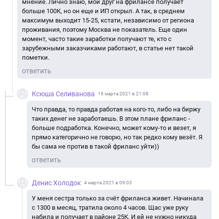
мнение. Лично знаю, мой друг на фрилансе получает
больше 100К, но он еще и ИП открыл. А так, в среднем
максимум выходит 15-25, кстати, независимо от региона
проживания, поэтому Москва не показатель. Еще один
момент, часто такие заработки получают те, кто с
зарубежными заказчиками работают, в статье нет такой
пометки.
ответить
Ксюша Селиванова
16 марта 2021 в 21:08
Что правда, то правда работая на кого-то, либо на биржу
таких денег не заработаешь. В этом плане фриланс -
больше подработка. Конечно, может кому-то и везет, я
прямо категорично не говорю, но так редко кому везёт. Я
бы сама не против в такой фриланс уйти))
ответить
Денис Холодок
4 марта 2021 в 09:03
У меня сестра только за счёт фриланса живет. Начинала
с 1300 в месяц, тратила около 4 часов. Щас уже руку
набила и получает в районе 25К. И ей не нужно никуда