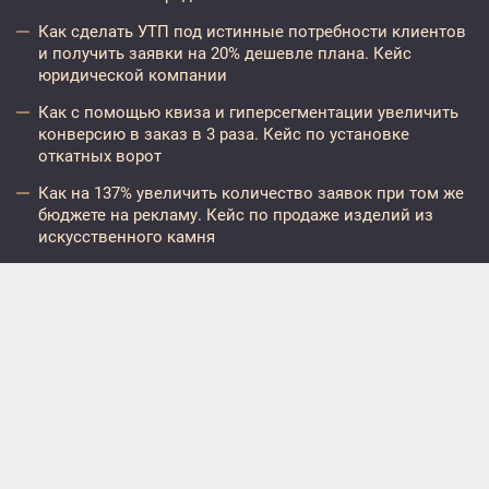
Как сделать УТП под истинные потребности клиентов
и получить заявки на 20% дешевле плана. Кейс
юридической компании
Как с помощью квиза и гиперсегментации увеличить
конверсию в заказ в 3 раза. Кейс по установке
откатных ворот
Как на 137% увеличить количество заявок при том же
бюджете на рекламу. Кейс по продаже изделий из
искусственного камня
Маркетинг
Редакция Yagla
Как увеличить средний чек: 5
простых шагов
Поделись
46465
Что дает увеличение средней стоимости заказа
(AOV) для интернет-магазина?