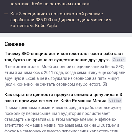
тематике. Кейс по заточным станкам
Как 3 специалиста по контекстной рекламе
заработали 385 000 на Директе с динамическим
контентом. Кейс Yagla
Свежее
Почему SEO-специалист и контекстолог часто работают
так, будто не признают существование друг друга
Статья
Я не контекстолог. Моей основной специализацией было SEO,
этим я занимаюсь с 2011 года, когда семантику ещё собирали
вручную в Excel, а не выгружали из сервисов за пять минут
(если, конечно, не считать сервисом KeyCollector).
Как скрытые ценности продукта снизили цену лида в 3
раза в премиум-сегменте. Кейс Ромашка Медиа
Статья
Прямая реклама косметических средств работает всё хуже,
поскольку перенасыщенная аудитория пролистывает
стандартные креативы. В этом материале мы, инфлюенс-
агентство Ромашка медиа, показываем, как наш CustDev и
фокус на самооценке вместо перечисления характеристик