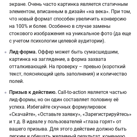
экране. Очень часто картинка является статичным
элементом, вписанным в дизайн «на века». При том,
что новый формат способен увеличить конверсию
на 100% и более. Особенно в случае замены
стокового изображения на уникальное фото (да еще
с учетом психологии целевой аудитории).
Лид-форма.
Оффер может быть сумасшедшим,
картинка на заглядение, а форма захвата
отталкивающей. На проверку – превью (короткий
текст, поясняющий цель заполнения) и количество
полей.
Призыв к действию.
Call-to-action является частью
лид-формы, но он один составляет половину её
успеха. Избегайте скучных формулировок
«Скачайте», «Оставьте заявку», «Зарегистрируйтесь»
и т.д. В идеале у пользователей «глаза горят» от
вашего призыва. Для этого действие должно быть
легким и обещать желаемый результат, конечную