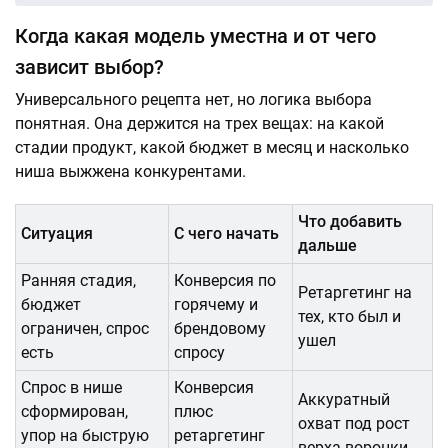
Когда какая модель уместна и от чего
зависит выбор?
Универсального рецепта нет, но логика выбора
понятная. Она держится на трех вещах: на какой
стадии продукт, какой бюджет в месяц и насколько
ниша выжжена конкурентами.
Что добавить
Ситуация
С чего начать
дальше
Ранняя стадия,
Конверсия по
Ретаргетинг на
бюджет
горячему и
тех, кто был и
ограничен, спрос
брендовому
ушел
есть
спросу
Спрос в нише
Конверсия
Аккуратный
сформирован,
плюс
охват под рост
упор на быструю
ретаргетинг
верха воронки