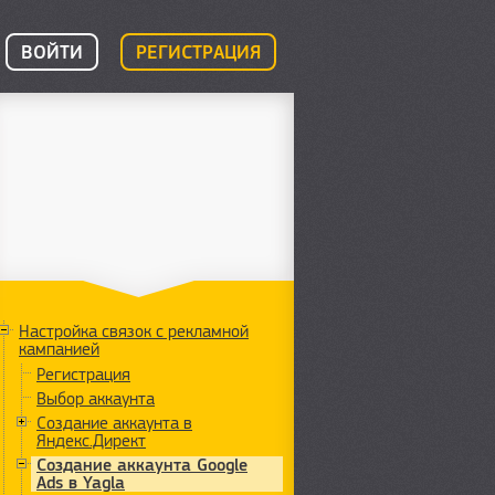
ВОЙТИ
РЕГИСТРАЦИЯ
Настройка связок с рекламной
кампанией
Регистрация
Выбор аккаунта
Создание аккаунта в
Яндекс.Директ
Создание аккаунта Google
Ads в Yagla