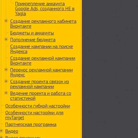
Прикрепление аккаунта
Google Ads, созданного НЕ в
Yagla
Создание рекламного кабинета
Вконтакте
Бюджеты и аккаунты
Пополнение бюджета
Создание кампании на поиске
Яндекса
Создание рекламной кампании
Вконтакте
Перенос рекламной кампании
Яндекс
Создание проекта связок из
рекламной кампании
Ведение проекта и работа со
статистикой
Особенности гибкой настройки
Особенности настройки для
myTarget
Партнерская программа
Видео