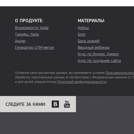
О ПРОДУКТЕ:
МАТЕРИАЛЫ:
Возможности Yagla
Кейсы
Тарифы Yagla
Блог
Акции
База знаний
Генератор UTM-меток
Вводный вебинар
Курс по Яндекс Директ
Курс по созданию сайта
Оставляя свои контактные данные, вы принимаете условия
Пользовательског
обработку персональных данных, в соответствии с Федеральным законом от
и для целей, определенных
Политикой конфиденциальности
.
СЛЕДИТЕ ЗА НАМИ: