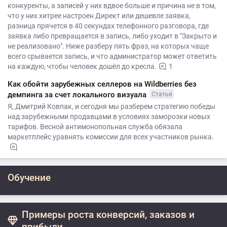
конкуренты, а записей у них вдвое больше и причина не в том,
что у них хитрее настроен Директ или дешевле заявка,
разница прячется в 40 секундах телефонного разговора, где
заявка либо превращается в запись, либо уходит в "Закрыто и
не реализовано". Ниже разберу пять фраз, на которых чаще
всего срывается запись, и что администратор может ответить
на каждую, чтобы человек дошёл до кресла.
1
Как обойти зарубежных селлеров на Wildberries без
демпинга за счет локального визуала
Статья
Я, Дмитрий Ковпак, и сегодня мы разберем стратегию победы
над зарубежными продавцами в условиях заморозки новых
тарифов. Весной антимонопольная служба обязала
маркетплейс уравнять комиссии для всех участников рынка.
Обучение
Примеры роста конверсий, заказов и
прибыли