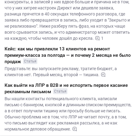
конкуренты, а записей у них вдвое больше и причина не в том,
что у них хитрее настроен Директ или дешевле заявка,
разница прячется в 40 секундах телефонного разговора, где
заявка либо превращается в запись, либо уходит в "Закрыто и
не реализовано". Ниже разберу пять фраз, на которых чаще
всего срывается запись, и что администратор может ответить
на каждую, чтобы человек дошёл до кресла.
1
Кейс: как мы привлекли 13 клиентов на ремонт
премиум-класса за полгода — и почему 2 месяца не было
продаж
Статья
Представьте: вы запускаете рекламу, тратите бюджет, а
клиентов нет. Первый месяц, второй — тишина.
Как выйти на ЛПР в B2B и не испортить первое касание
рекламным письмом
Статья
Вы нашли контакты потенциального клиента, написали
письмо с баннером, кнопкой и длинным списком преимуществ,
а в ответ получили тишину или просьбу больше не писать.
Обычно проблема не в том, что ЛПР не читает почту, а в том,
что письмо выглядит как рекламная рассылка, а не как
нормальное деловое обращение.