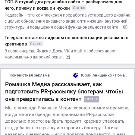
ТОП-5 студий для редизайна сайта – разбираемся для
чего, почему и когда он нужен
Статья
Редизайн – это комплексная проработка устаревшего дизайна
с целью обновления внешнего вида, оптимизации внутренней
структуры и повышения общей функциональности сайта. .
Telegram остается лидером по концентрации рекламных
креативов
Статья
В свою очередь Яндекс, Дзен, VK и mail. ru обеспечивают
максимально широкий охват.
Контекстная реклама
Юрий Анищенко / Ромашка Медиа
Ромашка Медиа рассказывает, как
подготовить PR-рассылку блогерам, чтобы
она превратилась в контент
Статья
Мы в команде Ромашка Медиа хорошо помним времена,
когда многие бренды воспринимали PR-рассылки
довольно просто: выбрать продукт, красиво упаковать
его, добавить открытку и отправить блогеру. Логика
казалась очевидной – если подарок понравится, о нем